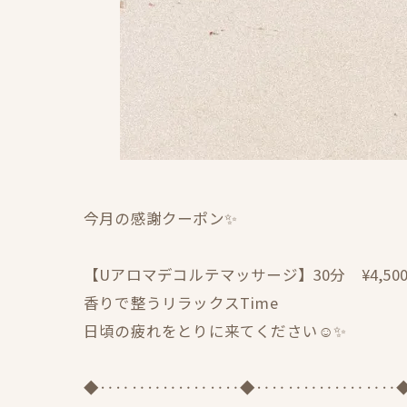
今月の感謝クーポン✨
【Uアロマデコルテマッサージ】30分 ¥4,50
香りで整うリラックスTime
日頃の疲れをとりに来てください☺️✨
◆‥‥‥‥‥‥‥‥‥◆‥‥‥‥‥‥‥‥‥