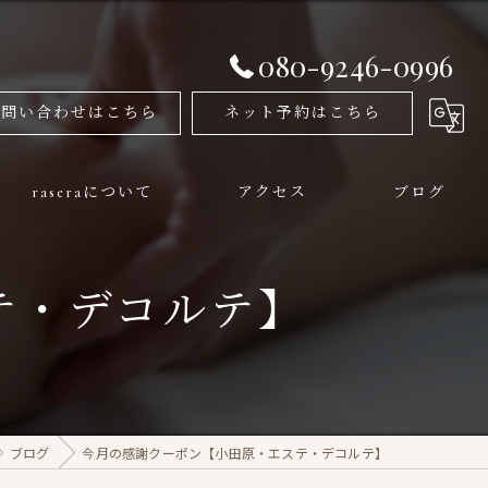
080-9246-0996
お問い合わせはこちら
ネット予約はこちら
raseraについて
アクセス
ブログ
メンズ
テ・デコルテ】
フェイシャル
美容
姿勢矯正
ブログ
今月の感謝クーポン【小田原・エステ・デコルテ】
痩身