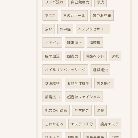
リンパ流れ
自己免疫力
頭皮
アクネ
三の丸ホール
暑中お見舞
怠い
熱中症
ヘアアクセサリー
ヘアピン
睡眠向上
偏頭痛
脳の血流
回復力
炭酸ヘッド
速乾
オイルリンパマッサージ
経絡経穴
健康維持
お顔全体脱毛
男を磨く
都度払い
超音波フェイシャル
毛穴の引締め
毛穴開き
潤艶
しわたるみ
エステ３回分
瘦身エステ
花火大会
潤艶肌
肌モチモチ
浴衣