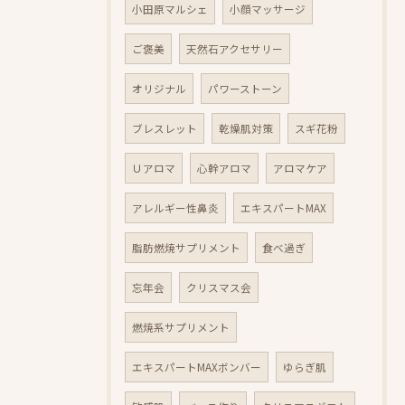
小田原マルシェ
小顔マッサージ
ご褒美
天然石アクセサリー
オリジナル
パワーストーン
ブレスレット
乾燥肌対策
スギ花粉
Ｕアロマ
心幹アロマ
アロマケア
アレルギー性鼻炎
エキスパートMAX
脂肪燃焼サプリメント
食べ過ぎ
忘年会
クリスマス会
燃焼系サプリメント
エキスパートMAXボンバー
ゆらぎ肌