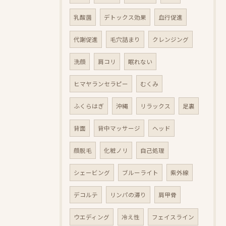
乳酸菌
デトックス効果
血行促進
代謝促進
毛穴詰まり
クレンジング
洗顔
肩コリ
眠れない
ヒマヤランセラピー
むくみ
ふくらはぎ
沖縄
リラックス
足裏
背面
背中マッサージ
ヘッド
顔脱毛
化粧ノリ
自己処理
シェービング
ブルーライト
紫外線
デコルテ
リンパの滞り
肩甲骨
ウエディング
冷え性
フェイスライン