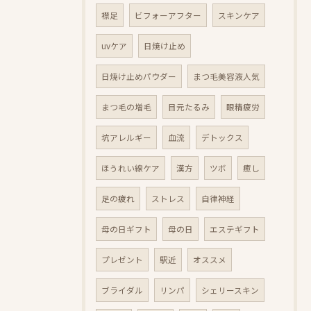
襟足
ビフォーアフター
スキンケア
uvケア
日焼け止め
日焼け止めパウダー
まつ毛美容液人気
まつ毛の増毛
目元たるみ
眼精疲労
坑アレルギー
血流
デトックス
ほうれい線ケア
漢方
ツボ
癒し
足の疲れ
ストレス
自律神経
母の日ギフト
母の日
エステギフト
プレゼント
駅近
オススメ
ブライダル
リンパ
シェリースキン