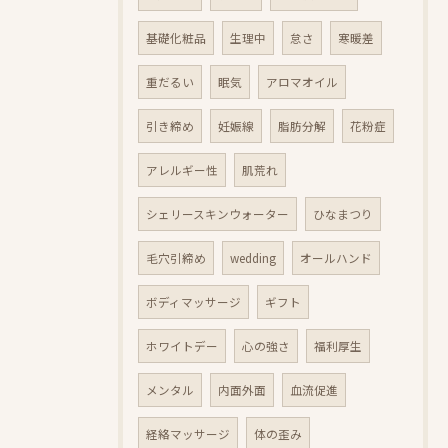
基礎化粧品
生理中
怠さ
寒暖差
重だるい
眠気
アロマオイル
引き締め
妊娠線
脂肪分解
花粉症
アレルギー性
肌荒れ
シェリースキンウォーター
ひなまつり
毛穴引締め
wedding
オールハンド
ボディマッサージ
ギフト
ホワイトデー
心の強さ
福利厚生
メンタル
内面外面
血流促進
経絡マッサージ
体の歪み