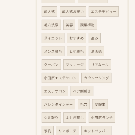
成人式
成人式お祝い
エステデビュー
毛穴洗浄
美容
観葉植物
ダイエット
おすすめ
歪み
メンズ脱毛
ヒゲ脱毛
清潔感
クーポン
マッサージ
リアムール
小田原エステサロン
カウンセリング
エステサロン
ペア割引き
バレンタインデー
毛穴
受験生
シミ取り
よもぎ蒸し
小田原ランチ
予約
リアボーテ
ホットペッパー