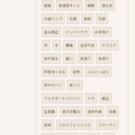
経絡
高濃度オイル
睡眠
寝る前
代謝アップ
花婿
新郎
花嫁
歪み矯正
インナーケア
お茶漬け
秋
冬
腰痛
血流不足
サブスク
背中凝る
痛い
肩凝り
首凝り
呼吸浅くなる
姿勢
ふもとっぱら
背中のハリ
首こり
フルサポートスパッツ
ナウ
着圧
生理痛
足の浮腫み
遠赤外線
妊娠
妊婦
フォトフェイシャル
コラーゲン