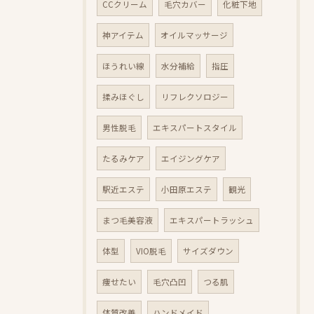
CCクリーム
毛穴カバー
化粧下地
神アイテム
オイルマッサージ
ほうれい線
水分補給
指圧
揉みほぐし
リフレクソロジー
男性脱毛
エキスパートスタイル
たるみケア
エイジングケア
駅近エステ
小田原エステ
観光
まつ毛美容液
エキスパートラッシュ
体型
VIO脱毛
サイズダウン
痩せたい
毛穴凸凹
つる肌
体質改善
ハンドメイド