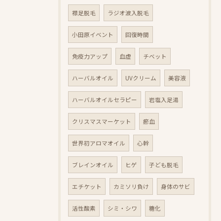
襟足脱毛
ラジオ波入脱毛
小田原イベント
回復時間
免疫力アップ
血虚
チベット
ハーバルオイル
UVクリーム
美容液
ハーバルオイルセラピー
岩塩入足湯
クリスマスマーケット
瘀血
世界初アロマオイル
心幹
ブレインオイル
ヒゲ
子ども脱毛
エチケット
カミソリ負け
身体のサビ
活性酸素
シミ・シワ
糖化