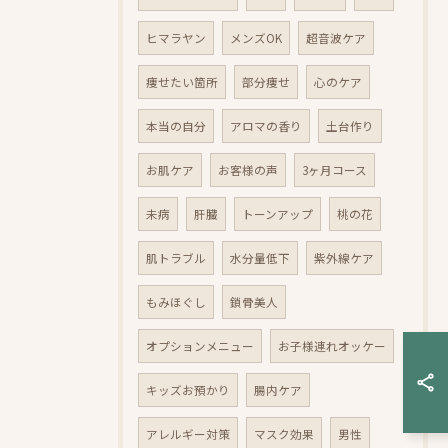
ヒマラヤン
メンズOK
超音波ケア
痩せたい箇所
部分痩せ
心のケア
本当の自分
アロマの香り
土台作り
お肌ケア
お客様の声
3ヶ月コース
未病
肝臓
トーンアップ
桃の花
肌トラブル
水分量低下
紫外線ケア
もみほぐし
鎖骨美人
オプションメニュー
お子様連れオッケー
キッズお預かり
腸内ケア
アレルギー対策
マスク効果
男性