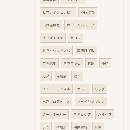
ヒマラヤンセラピー
睡眠の質
自然治癒力
ホルモンバランス
メンズエステ
首コリ
ドライヘッドスパ
高濃度炭酸
ワキ脱毛
背中ニキビ
代謝
横顔
七夕
深層筋
凝り
インナーマッスル
カレー
バッグ
自己プロデュース
フェイシャルケア
ターンオーバー
ニキビケア
シミケア
シミ
乾燥肌
腸内美容
育菌