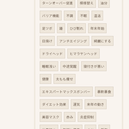
ターンオーバー促進
模様替え
油分
バリア機能
不調
不眠
温活
足ツボ
踵
ひび割れ
年末年始
日焼け
アンチエイジング
綺麗にする
ドライヘッド
ヒマラヤンヘッド
睡眠浅い
中途覚醒
寝付きが悪い
健康
太もも痩せ
エキスパートマックスボンバー
暴飲暴食
ダイエット効果
運気
来年の動き
美容マスク
赤み
炎症抑制