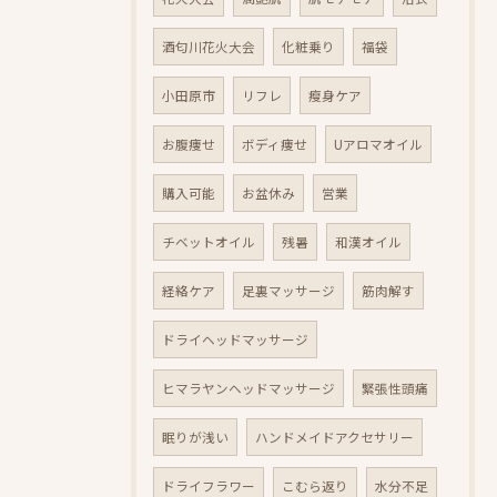
酒匂川花火大会
化粧乗り
福袋
小田原市
リフレ
瘦身ケア
お腹痩せ
ボディ痩せ
Uアロマオイル
購入可能
お盆休み
営業
チベットオイル
残暑
和漢オイル
経絡ケア
足裏マッサージ
筋肉解す
ドライヘッドマッサージ
ヒマラヤンヘッドマッサージ
緊張性頭痛
眠りが浅い
ハンドメイドアクセサリー
ドライフラワー
こむら返り
水分不足