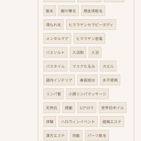
脱水
脚が攣る
顔全体脱毛
埋もれ毛
ヒマラヤンセラピーボディ
メンタルケア
ヒマラヤン岩塩
バスソルト
入浴剤
入浴
バスタイム
マスクたるみ
カエル
店内インテリア
美容成分
水不使用
リンパ管
小顔リンパマッサージ
天然石
感謝
Uアロマ
世界初オイル
体験
ハロウィンイベント
経絡エステ
漢方エステ
効能
パーツ脱毛