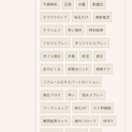
不調緩和
五感
水着
肌露出
テラアクティブ
貼るだけ
微弱電流
テラヘルツ
辛い場所
特許取得
アロマスプレー
オリジナルスプレー
オイル調合
水毒
痰湿
調合
足のむくみ
炭酸泡ヘッド
頭皮ケア
リアムールエキスパートローション
調合アロマ
早い
香水スプレー
ワークショップ
飲むUV
ヒト幹細胞
糖質脂質カット
腸内フローラ
体作り