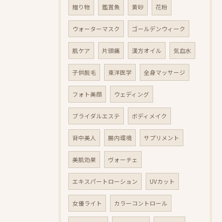
贈り物
鑑賞魚
黄砂
花粉
ウォーターマスク
ゴールデンウィーク
肌ケア
片頭痛
漢方オイル
気血水
子供脱毛
東洋医学
全身マッサージ
フォト美顔
ウェディング
ブライダルエステ
ボディメイク
背中美人
腸内環境
サプリメント
美肌効果
ヴォーチェ
エキスパートローション
UVカット
女優ライト
カラーコントロール