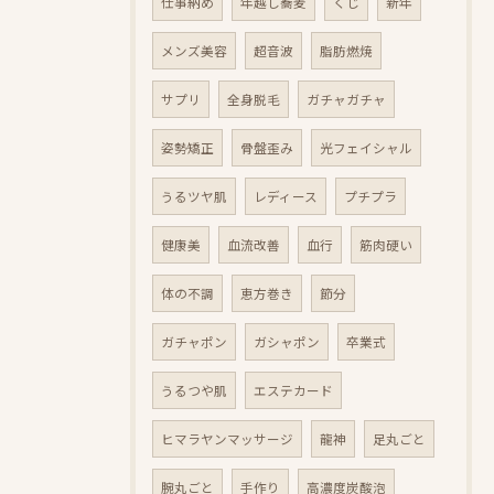
仕事納め
年越し蕎麦
くじ
新年
メンズ美容
超音波
脂肪燃焼
サプリ
全身脱毛
ガチャガチャ
姿勢矯正
骨盤歪み
光フェイシャル
うるツヤ肌
レディース
プチプラ
健康美
血流改善
血行
筋肉硬い
体の不調
恵方巻き
節分
ガチャポン
ガシャポン
卒業式
うるつや肌
エステカード
ヒマラヤンマッサージ
龍神
足丸ごと
腕丸ごと
手作り
高濃度炭酸泡