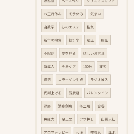
敏感肌
ベース作り
クリスマスギフト
お正月休み
冬季休み
気怠い
由数学
心のエステ
抱負
新年の抱負
統計学
脳圧
眼圧
不眠症
夢を見る
嬉しいお言葉
新成人
全身ケア
150分
疲労
保湿
コラーゲン生成
ラジオ波入
代謝上げる
膀胱経
バレンタイン
胃腸
満身創痍
冬土用
合谷
免疫力
足三里
ツボ押し
出雲大社
アロマテラピー
和漢
咳喘息
風池