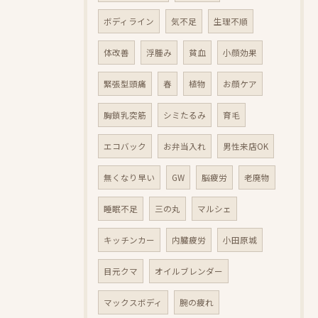
ボディライン
気不足
生理不順
体改善
浮腫み
貧血
小顔効果
緊張型頭痛
春
植物
お顔ケア
胸鎖乳突筋
シミたるみ
育毛
エコバック
お弁当入れ
男性来店OK
無くなり早い
GW
脳疲労
老廃物
睡眠不足
三の丸
マルシェ
キッチンカー
内臓疲労
小田原城
目元クマ
オイルブレンダー
マックスボディ
腕の疲れ