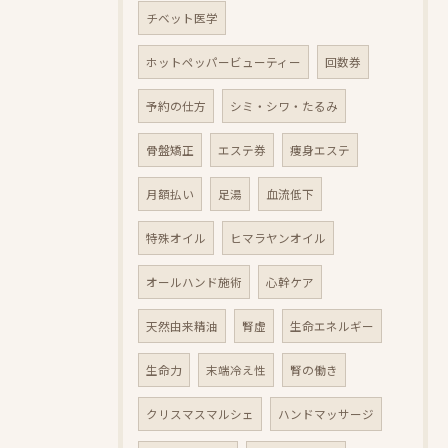
チベット医学
ホットペッパービューティー
回数券
予約の仕方
シミ・シワ・たるみ
骨盤矯正
エステ券
痩身エステ
月額払い
足湯
血流低下
特殊オイル
ヒマラヤンオイル
オールハンド施術
心幹ケア
天然由来精油
腎虚
生命エネルギー
生命力
末端冷え性
腎の働き
クリスマスマルシェ
ハンドマッサージ