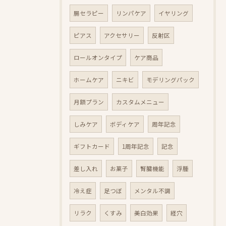
腸セラピー
リンパケア
イヤリング
ピアス
アクセサリー
反射区
ロールオンタイプ
ケア商品
ホームケア
ニキビ
モデリングパック
月額プラン
カスタムメニュー
しみケア
ボディケア
周年記念
ギフトカード
1周年記念
記念
差し入れ
お菓子
腎臓機能
浮腫
冷え症
足つぼ
メンタル不調
リラク
くすみ
美白効果
経穴