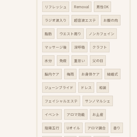
リフレッシュ
Removal
男性OK
ラジオ波入り
超音波エステ
お腹の肉
脂肪
ウエスト周り
ノンカフェイン
マッサージ後
深呼吸
クラフト
水分
免疫
重怠い
父の日
脳内ケア
梅雨
お身体ケア
結婚式
ジューンブライド
ドレス
和装
フェイシャルエステ
サンノマルシェ
イベント
アロマ効能
お土産
陰陽五行
Uオイル
アロマ調合
香り