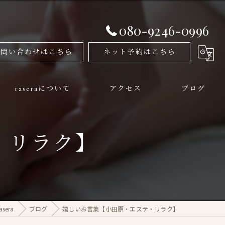
080-9246-0996
お問い合わせはこちら
ネット予約はこちら
raseraについて
アクセス
ブログ
メンズ
・リラク】
フェイシャル
美容
姿勢矯正
era
ブログ
嬉しいお言葉【小田原・エステ・リラク】
痩身