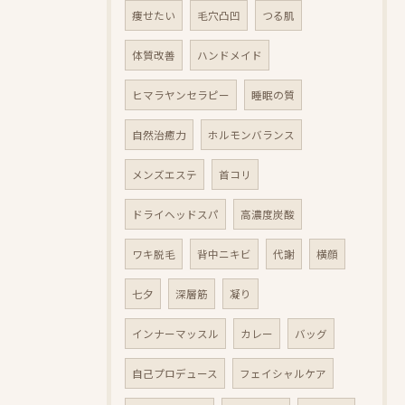
痩せたい
毛穴凸凹
つる肌
体質改善
ハンドメイド
ヒマラヤンセラピー
睡眠の質
自然治癒力
ホルモンバランス
メンズエステ
首コリ
ドライヘッドスパ
高濃度炭酸
ワキ脱毛
背中ニキビ
代謝
横顔
七夕
深層筋
凝り
インナーマッスル
カレー
バッグ
自己プロデュース
フェイシャルケア