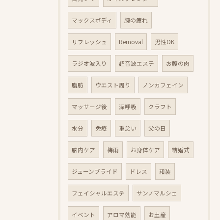
マックスボディ
腕の疲れ
リフレッシュ
Removal
男性OK
ラジオ波入り
超音波エステ
お腹の肉
脂肪
ウエスト周り
ノンカフェイン
マッサージ後
深呼吸
クラフト
水分
免疫
重怠い
父の日
脳内ケア
梅雨
お身体ケア
結婚式
ジューンブライド
ドレス
和装
フェイシャルエステ
サンノマルシェ
イベント
アロマ効能
お土産