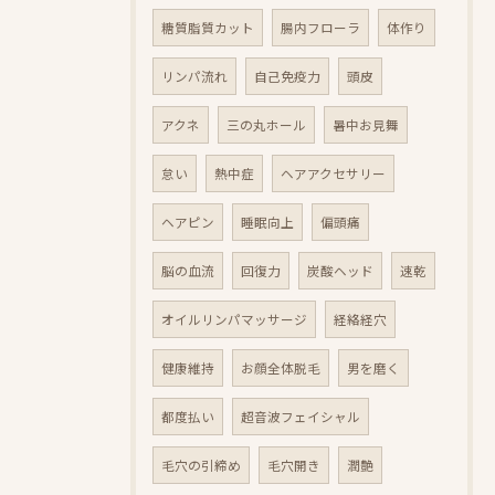
糖質脂質カット
腸内フローラ
体作り
リンパ流れ
自己免疫力
頭皮
アクネ
三の丸ホール
暑中お見舞
怠い
熱中症
ヘアアクセサリー
ヘアピン
睡眠向上
偏頭痛
脳の血流
回復力
炭酸ヘッド
速乾
オイルリンパマッサージ
経絡経穴
健康維持
お顔全体脱毛
男を磨く
都度払い
超音波フェイシャル
毛穴の引締め
毛穴開き
潤艶