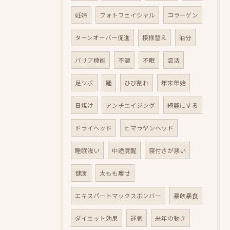
妊婦
フォトフェイシャル
コラーゲン
ターンオーバー促進
模様替え
油分
バリア機能
不調
不眠
温活
足ツボ
踵
ひび割れ
年末年始
日焼け
アンチエイジング
綺麗にする
ドライヘッド
ヒマラヤンヘッド
睡眠浅い
中途覚醒
寝付きが悪い
健康
太もも痩せ
エキスパートマックスボンバー
暴飲暴食
ダイエット効果
運気
来年の動き