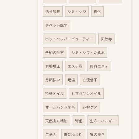
活性酸素
シミ・シワ
糖化
チベット医学
ホットペッパービューティー
回数券
予約の仕方
シミ・シワ・たるみ
骨盤矯正
エステ券
痩身エステ
月額払い
足湯
血流低下
特殊オイル
ヒマラヤンオイル
オールハンド施術
心幹ケア
天然由来精油
腎虚
生命エネルギー
生命力
末端冷え性
腎の働き