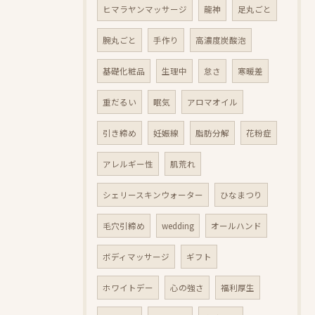
ヒマラヤンマッサージ
龍神
足丸ごと
腕丸ごと
手作り
高濃度炭酸泡
基礎化粧品
生理中
怠さ
寒暖差
重だるい
眠気
アロマオイル
引き締め
妊娠線
脂肪分解
花粉症
アレルギー性
肌荒れ
シェリースキンウォーター
ひなまつり
毛穴引締め
wedding
オールハンド
ボディマッサージ
ギフト
ホワイトデー
心の強さ
福利厚生