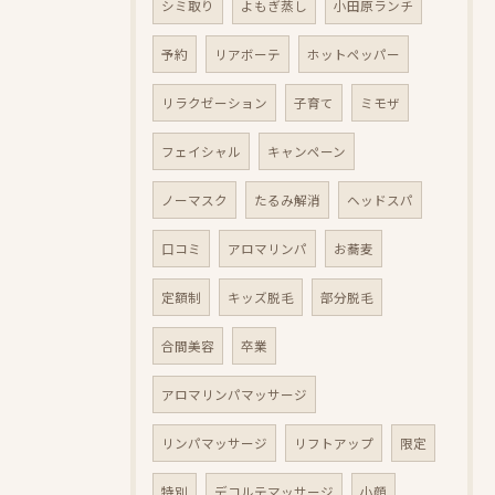
シミ取り
よもぎ蒸し
小田原ランチ
予約
リアボーテ
ホットペッパー
リラクゼーション
子育て
ミモザ
フェイシャル
キャンペーン
ノーマスク
たるみ解消
ヘッドスパ
口コミ
アロマリンパ
お蕎麦
定額制
キッズ脱毛
部分脱毛
合間美容
卒業
アロマリンパマッサージ
リンパマッサージ
リフトアップ
限定
特別
デコルテマッサージ
小顔