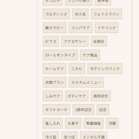
デコルテ
リンパの滞り
肩甲骨
ウエディング
冷え性
フェイスライン
腸セラピー
リンパケア
イヤリング
ピアス
アクセサリー
反射区
ロールオンタイプ
ケア商品
ホームケア
ニキビ
モデリングパック
月額プラン
カスタムメニュー
しみケア
ボディケア
周年記念
ギフトカード
1周年記念
記念
差し入れ
お菓子
腎臓機能
浮腫
冷え症
足つぼ
メンタル不調