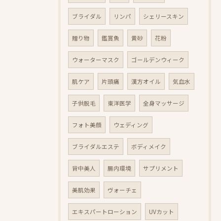
ブライダル
リンパ
シェリースキン
贈り物
鑑賞魚
黄砂
花粉
ウォーターマスク
ゴールデンウィーク
肌ケア
片頭痛
漢方オイル
気血水
子供脱毛
東洋医学
全身マッサージ
フォト美顔
ウェディング
ブライダルエステ
ボディメイク
背中美人
腸内環境
サプリメント
美肌効果
ヴォーチェ
エキスパートローション
UVカット