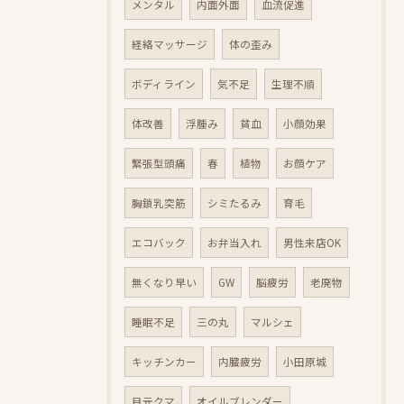
メンタル
内面外面
血流促進
経絡マッサージ
体の歪み
ボディライン
気不足
生理不順
体改善
浮腫み
貧血
小顔効果
緊張型頭痛
春
植物
お顔ケア
胸鎖乳突筋
シミたるみ
育毛
エコバック
お弁当入れ
男性来店OK
無くなり早い
GW
脳疲労
老廃物
睡眠不足
三の丸
マルシェ
キッチンカー
内臓疲労
小田原城
目元クマ
オイルブレンダー