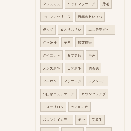
クリスマス
ヘッドマッサージ
薄毛
アロママッサージ
新年のあいさつ
成人式
成人式お祝い
エステデビュー
毛穴洗浄
美容
観葉植物
ダイエット
おすすめ
歪み
メンズ脱毛
ヒゲ脱毛
清潔感
クーポン
マッサージ
リアムール
小田原エステサロン
カウンセリング
エステサロン
ペア割引き
バレンタインデー
毛穴
受験生