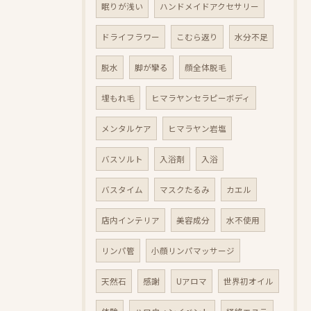
眠りが浅い
ハンドメイドアクセサリー
ドライフラワー
こむら返り
水分不足
脱水
脚が攣る
顔全体脱毛
埋もれ毛
ヒマラヤンセラピーボディ
メンタルケア
ヒマラヤン岩塩
バスソルト
入浴剤
入浴
バスタイム
マスクたるみ
カエル
店内インテリア
美容成分
水不使用
リンパ管
小顔リンパマッサージ
天然石
感謝
Uアロマ
世界初オイル