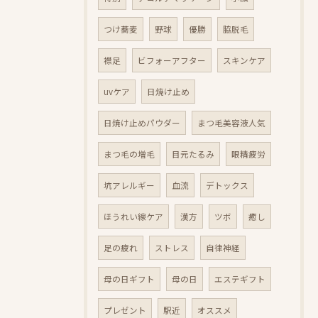
つけ蕎麦
野球
優勝
脇脱毛
襟足
ビフォーアフター
スキンケア
uvケア
日焼け止め
日焼け止めパウダー
まつ毛美容液人気
まつ毛の増毛
目元たるみ
眼精疲労
坑アレルギー
血流
デトックス
ほうれい線ケア
漢方
ツボ
癒し
足の疲れ
ストレス
自律神経
母の日ギフト
母の日
エステギフト
プレゼント
駅近
オススメ