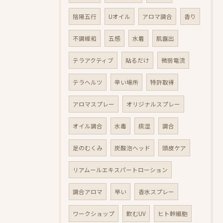
陰陽五行
Uオイル
アロマ調合
香り
不調緩和
五感
水着
肌露出
テラアクティブ
貼るだけ
微弱電流
テラヘルツ
辛い場所
特許取得
アロマスプレー
オリジナルスプレー
オイル調合
水毒
痰湿
調合
足のむくみ
炭酸泡ヘッド
頭皮ケア
リアムールエキスパートローション
調合アロマ
早い
香水スプレー
ワークショップ
飲むUV
ヒト幹細胞