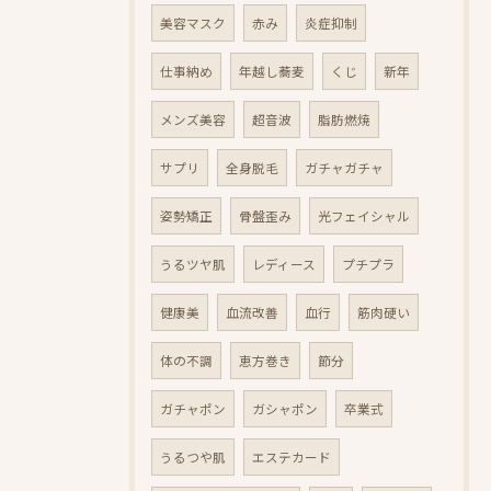
美容マスク
赤み
炎症抑制
仕事納め
年越し蕎麦
くじ
新年
メンズ美容
超音波
脂肪燃焼
サプリ
全身脱毛
ガチャガチャ
姿勢矯正
骨盤歪み
光フェイシャル
うるツヤ肌
レディース
プチプラ
健康美
血流改善
血行
筋肉硬い
体の不調
恵方巻き
節分
ガチャポン
ガシャポン
卒業式
うるつや肌
エステカード