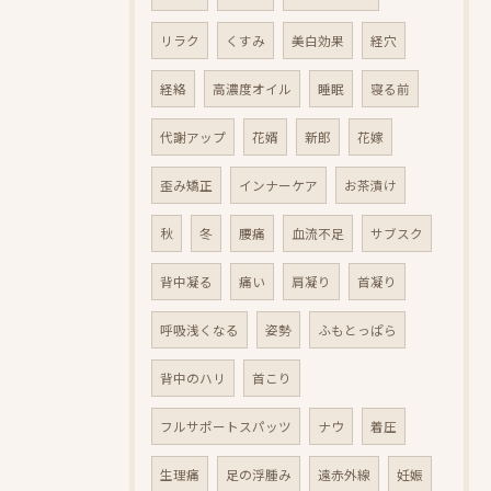
リラク
くすみ
美白効果
経穴
経絡
高濃度オイル
睡眠
寝る前
代謝アップ
花婿
新郎
花嫁
歪み矯正
インナーケア
お茶漬け
秋
冬
腰痛
血流不足
サブスク
背中凝る
痛い
肩凝り
首凝り
呼吸浅くなる
姿勢
ふもとっぱら
背中のハリ
首こり
フルサポートスパッツ
ナウ
着圧
生理痛
足の浮腫み
遠赤外線
妊娠