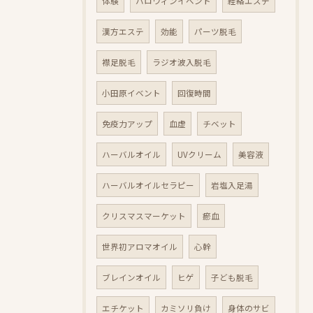
体験
ハロウィンイベント
経絡エステ
漢方エステ
効能
パーツ脱毛
襟足脱毛
ラジオ波入脱毛
小田原イベント
回復時間
免疫力アップ
血虚
チベット
ハーバルオイル
UVクリーム
美容液
ハーバルオイルセラピー
岩塩入足湯
クリスマスマーケット
瘀血
世界初アロマオイル
心幹
ブレインオイル
ヒゲ
子ども脱毛
エチケット
カミソリ負け
身体のサビ