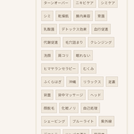
ターンオーバー
ニキビケア
シミケア
シミ
乾燥肌
腸内美容
育菌
乳酸菌
デトックス効果
血行促進
代謝促進
毛穴詰まり
クレンジング
洗顔
肩コリ
眠れない
ヒマヤランセラピー
むくみ
ふくらはぎ
沖縄
リラックス
足裏
背面
背中マッサージ
ヘッド
顔脱毛
化粧ノリ
自己処理
シェービング
ブルーライト
紫外線