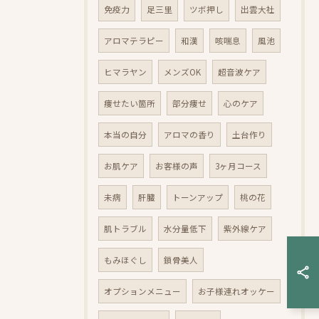
免疫力
足三里
ツボ押し
出雲大社
アロマテラピー
和漢
咳喘息
風池
ヒマラヤン
メンズOK
超音波ケア
痩せたい箇所
部分痩せ
心のケア
本当の自分
アロマの香り
土台作り
お肌ケア
お客様の声
3ヶ月コース
未病
肝臓
トーンアップ
桃の花
肌トラブル
水分量低下
紫外線ケア
もみほぐし
鎖骨美人
オプションメニュー
お子様連れオッケー