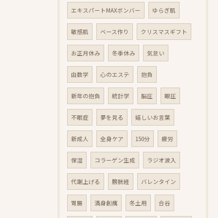
エキスパートMAXボンバー
ゆらぎ肌
敏感肌
ベース作り
クリスマスギフト
お正月休み
冬季休み
気怠い
由数学
心のエステ
抱負
新年の抱負
統計学
脳圧
眼圧
不眠症
夢を見る
嬉しいお言葉
新成人
全身ケア
150分
疲労
保湿
コラーゲン生成
ラジオ波入
代謝上げる
膀胱経
バレンタイン
胃腸
満身創痍
冬土用
合谷