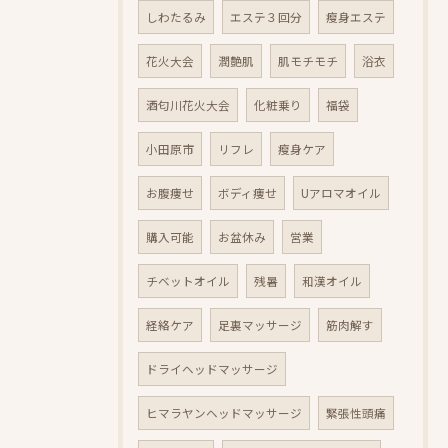
しわたるみ
エステ３回分
瘦身エステ
花火大会
潤艶肌
肌モチモチ
浴衣
酒匂川花火大会
化粧乗り
福袋
小田原市
リフレ
瘦身ケア
お腹痩せ
ボディ痩せ
Uアロマオイル
購入可能
お盆休み
営業
チベットオイル
残暑
和漢オイル
経絡ケア
足裏マッサージ
筋肉解す
ドライヘッドマッサージ
ヒマラヤンヘッドマッサージ
緊張性頭痛