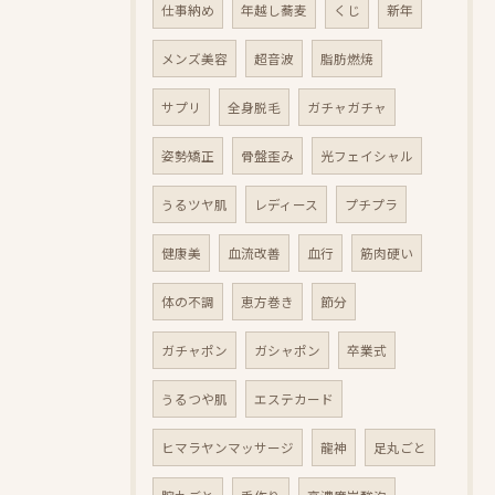
仕事納め
年越し蕎麦
くじ
新年
メンズ美容
超音波
脂肪燃焼
サプリ
全身脱毛
ガチャガチャ
姿勢矯正
骨盤歪み
光フェイシャル
うるツヤ肌
レディース
プチプラ
健康美
血流改善
血行
筋肉硬い
体の不調
恵方巻き
節分
ガチャポン
ガシャポン
卒業式
うるつや肌
エステカード
ヒマラヤンマッサージ
龍神
足丸ごと