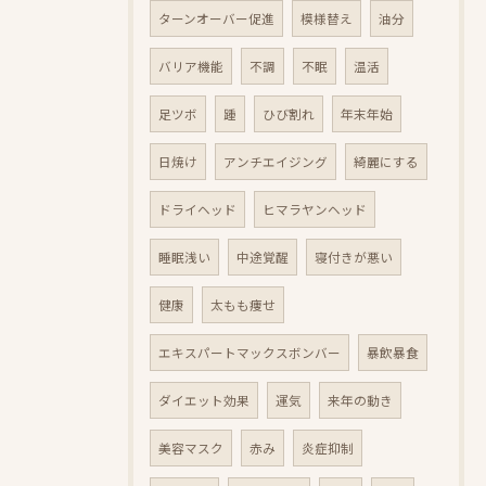
ターンオーバー促進
模様替え
油分
バリア機能
不調
不眠
温活
足ツボ
踵
ひび割れ
年末年始
日焼け
アンチエイジング
綺麗にする
ドライヘッド
ヒマラヤンヘッド
睡眠浅い
中途覚醒
寝付きが悪い
健康
太もも痩せ
エキスパートマックスボンバー
暴飲暴食
ダイエット効果
運気
来年の動き
美容マスク
赤み
炎症抑制