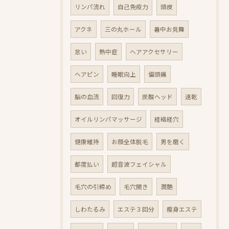
リンパ流れ
自己免疫力
頭皮
アクネ
三の丸ホール
暑中お見舞
怠い
熱中症
ヘアアクセサリー
ヘアピン
睡眠向上
偏頭痛
脳の血流
回復力
炭酸ヘッド
速乾
オイルリンパマッサージ
経絡経穴
健康維持
お顔全体脱毛
男を磨く
都度払い
超音波フェイシャル
毛穴の引締め
毛穴開き
潤艶
しわたるみ
エステ３回分
瘦身エステ