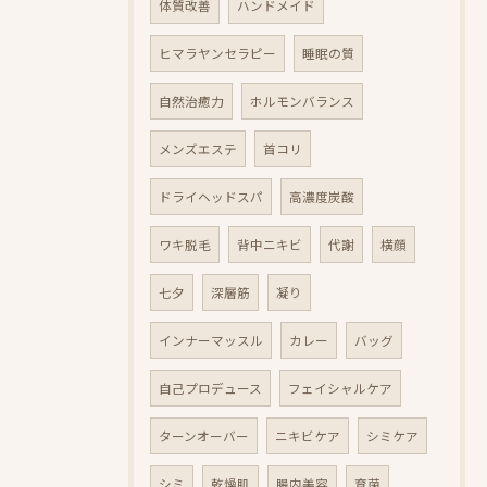
体質改善
ハンドメイド
ヒマラヤンセラピー
睡眠の質
自然治癒力
ホルモンバランス
メンズエステ
首コリ
ドライヘッドスパ
高濃度炭酸
ワキ脱毛
背中ニキビ
代謝
横顔
七夕
深層筋
凝り
インナーマッスル
カレー
バッグ
自己プロデュース
フェイシャルケア
ターンオーバー
ニキビケア
シミケア
シミ
乾燥肌
腸内美容
育菌