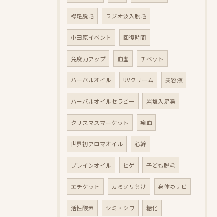
襟足脱毛
ラジオ波入脱毛
小田原イベント
回復時間
免疫力アップ
血虚
チベット
ハーバルオイル
UVクリーム
美容液
ハーバルオイルセラピー
岩塩入足湯
クリスマスマーケット
瘀血
世界初アロマオイル
心幹
ブレインオイル
ヒゲ
子ども脱毛
エチケット
カミソリ負け
身体のサビ
活性酸素
シミ・シワ
糖化