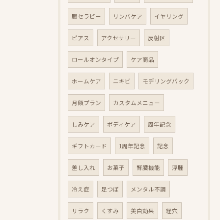
腸セラピー
リンパケア
イヤリング
ピアス
アクセサリー
反射区
ロールオンタイプ
ケア商品
ホームケア
ニキビ
モデリングパック
月額プラン
カスタムメニュー
しみケア
ボディケア
周年記念
ギフトカード
1周年記念
記念
差し入れ
お菓子
腎臓機能
浮腫
冷え症
足つぼ
メンタル不調
リラク
くすみ
美白効果
経穴