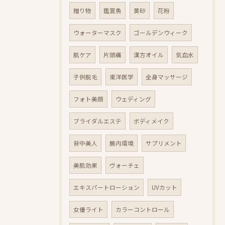
贈り物
鑑賞魚
黄砂
花粉
ウォーターマスク
ゴールデンウィーク
肌ケア
片頭痛
漢方オイル
気血水
子供脱毛
東洋医学
全身マッサージ
フォト美顔
ウェディング
ブライダルエステ
ボディメイク
背中美人
腸内環境
サプリメント
美肌効果
ヴォーチェ
エキスパートローション
UVカット
女優ライト
カラーコントロール