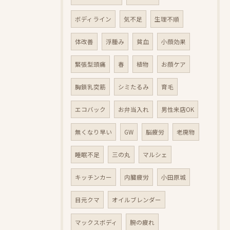
ボディライン
気不足
生理不順
体改善
浮腫み
貧血
小顔効果
緊張型頭痛
春
植物
お顔ケア
胸鎖乳突筋
シミたるみ
育毛
エコバック
お弁当入れ
男性来店OK
無くなり早い
GW
脳疲労
老廃物
睡眠不足
三の丸
マルシェ
キッチンカー
内臓疲労
小田原城
目元クマ
オイルブレンダー
マックスボディ
腕の疲れ