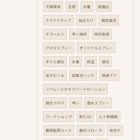
不調緩和
五感
水着
肌露出
テラアクティブ
貼るだけ
微弱電流
テラヘルツ
辛い場所
特許取得
アロマスプレー
オリジナルスプレー
オイル調合
水毒
痰湿
調合
足のむくみ
炭酸泡ヘッド
頭皮ケア
リアムールエキスパートローション
調合アロマ
早い
香水スプレー
ワークショップ
飲むUV
ヒト幹細胞
糖質脂質カット
腸内フローラ
体作り