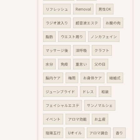
リフレッシュ
Removal
男性OK
ラジオ波入り
超音波エステ
お腹の肉
脂肪
ウエスト周り
ノンカフェイン
マッサージ後
深呼吸
クラフト
水分
免疫
重怠い
父の日
脳内ケア
梅雨
お身体ケア
結婚式
ジューンブライド
ドレス
和装
フェイシャルエステ
サンノマルシェ
イベント
アロマ効能
お土産
陰陽五行
Uオイル
アロマ調合
香り