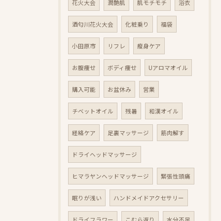
花火大会
潤艶肌
肌モチモチ
浴衣
酒匂川花火大会
化粧乗り
福袋
小田原市
リフレ
瘦身ケア
お腹痩せ
ボディ痩せ
Uアロマオイル
購入可能
お盆休み
営業
チベットオイル
残暑
和漢オイル
経絡ケア
足裏マッサージ
筋肉解す
ドライヘッドマッサージ
ヒマラヤンヘッドマッサージ
緊張性頭痛
眠りが浅い
ハンドメイドアクセサリー
ドライフラワー
こむら返り
水分不足