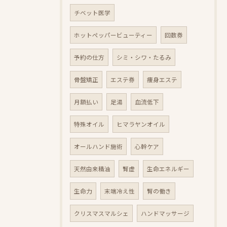
チベット医学
ホットペッパービューティー
回数券
予約の仕方
シミ・シワ・たるみ
骨盤矯正
エステ券
痩身エステ
月額払い
足湯
血流低下
特殊オイル
ヒマラヤンオイル
オールハンド施術
心幹ケア
天然由来精油
腎虚
生命エネルギー
生命力
末端冷え性
腎の働き
クリスマスマルシェ
ハンドマッサージ