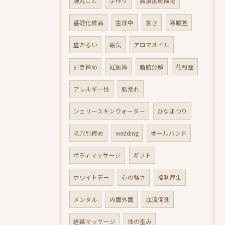
腕丸ごと
手作り
高濃度炭酸泡
基礎化粧品
生理中
怠さ
寒暖差
重だるい
眠気
アロマオイル
引き締め
妊娠線
脂肪分解
花粉症
アレルギー性
肌荒れ
シェリースキンウォーター
ひなまつり
毛穴引締め
wedding
オールハンド
ボディマッサージ
ギフト
ホワイトデー
心の強さ
福利厚生
メンタル
内面外面
血流促進
経絡マッサージ
体の歪み