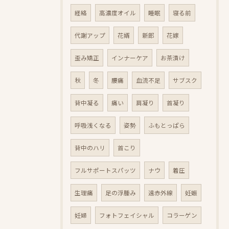
経絡
高濃度オイル
睡眠
寝る前
代謝アップ
花婿
新郎
花嫁
歪み矯正
インナーケア
お茶漬け
秋
冬
腰痛
血流不足
サブスク
背中凝る
痛い
肩凝り
首凝り
呼吸浅くなる
姿勢
ふもとっぱら
背中のハリ
首こり
フルサポートスパッツ
ナウ
着圧
生理痛
足の浮腫み
遠赤外線
妊娠
妊婦
フォトフェイシャル
コラーゲン