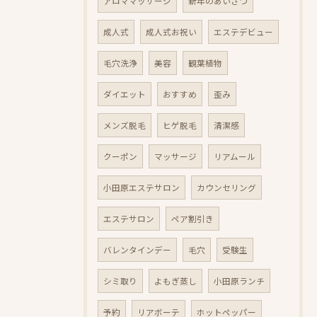
アロママッサージ
新年のあいさつ
成人式
成人式お祝い
エステデビュー
毛穴洗浄
美容
観葉植物
ダイエット
おすすめ
歪み
メンズ脱毛
ヒゲ脱毛
清潔感
クーポン
マッサージ
リアムール
小田原エステサロン
カウンセリング
エステサロン
ペア割引き
バレンタインデー
毛穴
受験生
シミ取り
よもぎ蒸し
小田原ランチ
予約
リアボーテ
ホットペッパー