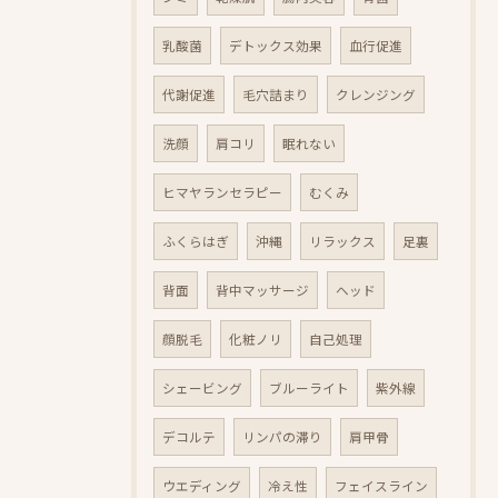
乳酸菌
デトックス効果
血行促進
代謝促進
毛穴詰まり
クレンジング
洗顔
肩コリ
眠れない
ヒマヤランセラピー
むくみ
ふくらはぎ
沖縄
リラックス
足裏
背面
背中マッサージ
ヘッド
顔脱毛
化粧ノリ
自己処理
シェービング
ブルーライト
紫外線
デコルテ
リンパの滞り
肩甲骨
ウエディング
冷え性
フェイスライン