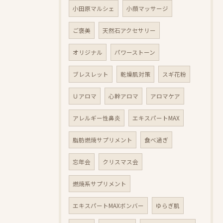
小田原マルシェ
小顔マッサージ
ご褒美
天然石アクセサリー
オリジナル
パワーストーン
ブレスレット
乾燥肌対策
スギ花粉
Ｕアロマ
心幹アロマ
アロマケア
アレルギー性鼻炎
エキスパートMAX
脂肪燃焼サプリメント
食べ過ぎ
忘年会
クリスマス会
燃焼系サプリメント
エキスパートMAXボンバー
ゆらぎ肌