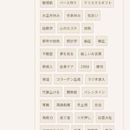
敏感肌
ベース作り
クリスマスギフト
お正月休み
冬季休み
気怠い
由数学
心のエステ
抱負
新年の抱負
統計学
脳圧
眼圧
不眠症
夢を見る
嬉しいお言葉
新成人
全身ケア
150分
疲労
保湿
コラーゲン生成
ラジオ波入
代謝上げる
膀胱経
バレンタイン
胃腸
満身創痍
冬土用
合谷
免疫力
足三里
ツボ押し
出雲大社