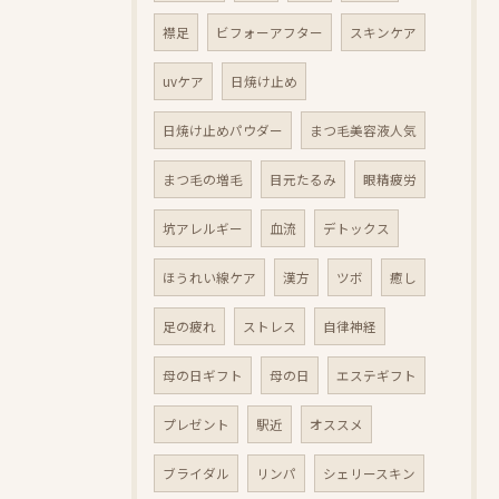
襟足
ビフォーアフター
スキンケア
uvケア
日焼け止め
日焼け止めパウダー
まつ毛美容液人気
まつ毛の増毛
目元たるみ
眼精疲労
坑アレルギー
血流
デトックス
ほうれい線ケア
漢方
ツボ
癒し
足の疲れ
ストレス
自律神経
母の日ギフト
母の日
エステギフト
プレゼント
駅近
オススメ
ブライダル
リンパ
シェリースキン