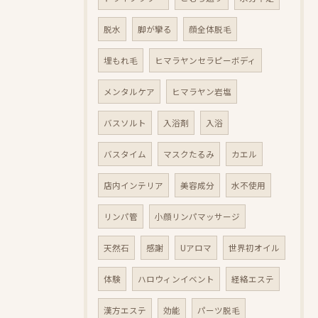
脱水
脚が攣る
顔全体脱毛
埋もれ毛
ヒマラヤンセラピーボディ
メンタルケア
ヒマラヤン岩塩
バスソルト
入浴剤
入浴
バスタイム
マスクたるみ
カエル
店内インテリア
美容成分
水不使用
リンパ管
小顔リンパマッサージ
天然石
感謝
Uアロマ
世界初オイル
体験
ハロウィンイベント
経絡エステ
漢方エステ
効能
パーツ脱毛