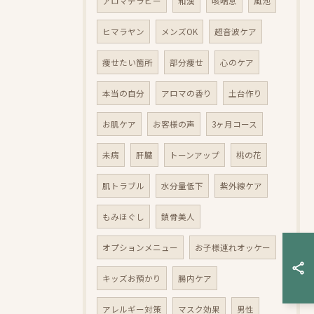
アロマテラピー
和漢
咳喘息
風池
ヒマラヤン
メンズOK
超音波ケア
痩せたい箇所
部分痩せ
心のケア
本当の自分
アロマの香り
土台作り
お肌ケア
お客様の声
3ヶ月コース
未病
肝臓
トーンアップ
桃の花
肌トラブル
水分量低下
紫外線ケア
もみほぐし
鎖骨美人
オプションメニュー
お子様連れオッケー
キッズお預かり
腸内ケア
アレルギー対策
マスク効果
男性