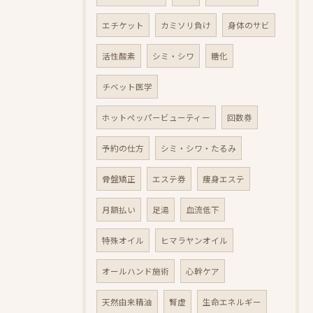
エチケット
カミソリ負け
身体のサビ
活性酸素
シミ・シワ
糖化
チベット医学
ホットペッパービューティー
回数券
予約の仕方
シミ・シワ・たるみ
骨盤矯正
エステ券
痩身エステ
月額払い
足湯
血流低下
特殊オイル
ヒマラヤンオイル
オールハンド施術
心幹ケア
天然由来精油
腎虚
生命エネルギー