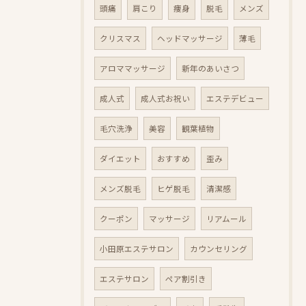
頭痛
肩こり
痩身
脱毛
メンズ
クリスマス
ヘッドマッサージ
薄毛
アロママッサージ
新年のあいさつ
成人式
成人式お祝い
エステデビュー
毛穴洗浄
美容
観葉植物
ダイエット
おすすめ
歪み
メンズ脱毛
ヒゲ脱毛
清潔感
クーポン
マッサージ
リアムール
小田原エステサロン
カウンセリング
エステサロン
ペア割引き