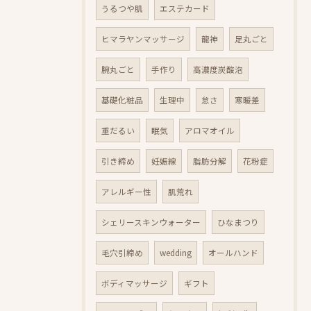
うるつや肌
エステカード
ヒマラヤンマッサージ
龍神
足丸ごと
腕丸ごと
手作り
高濃度炭酸泡
基礎化粧品
生理中
怠さ
寒暖差
重だるい
眠気
アロマオイル
引き締め
妊娠線
脂肪分解
花粉症
アレルギー性
肌荒れ
シェリースキンウォーター
ひなまつり
毛穴引締め
wedding
オールハンド
ボディマッサージ
ギフト