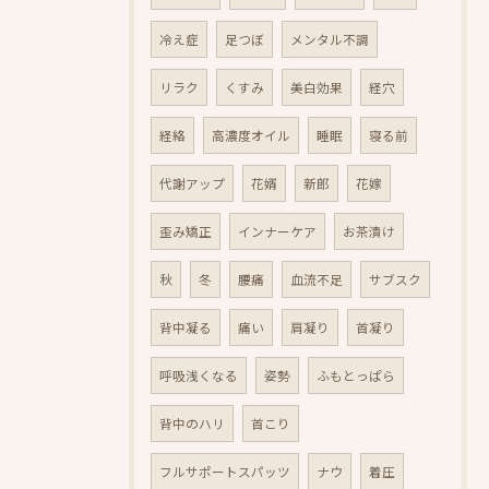
冷え症
足つぼ
メンタル不調
リラク
くすみ
美白効果
経穴
経絡
高濃度オイル
睡眠
寝る前
代謝アップ
花婿
新郎
花嫁
歪み矯正
インナーケア
お茶漬け
秋
冬
腰痛
血流不足
サブスク
背中凝る
痛い
肩凝り
首凝り
呼吸浅くなる
姿勢
ふもとっぱら
背中のハリ
首こり
フルサポートスパッツ
ナウ
着圧