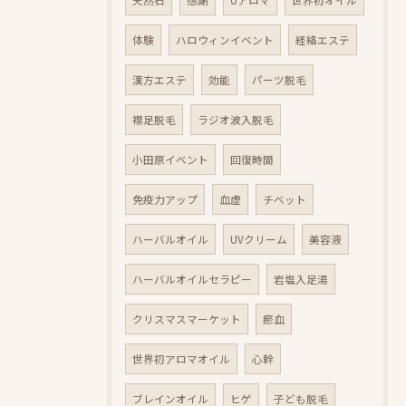
天然石
感謝
Uアロマ
世界初オイル
体験
ハロウィンイベント
経絡エステ
漢方エステ
効能
パーツ脱毛
襟足脱毛
ラジオ波入脱毛
小田原イベント
回復時間
免疫力アップ
血虚
チベット
ハーバルオイル
UVクリーム
美容液
ハーバルオイルセラピー
岩塩入足湯
クリスマスマーケット
瘀血
世界初アロマオイル
心幹
ブレインオイル
ヒゲ
子ども脱毛