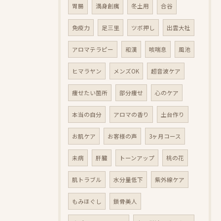
胃腸
満身創痍
冬土用
合谷
免疫力
足三里
ツボ押し
出雲大社
アロマテラピー
和漢
咳喘息
風池
ヒマラヤン
メンズOK
超音波ケア
痩せたい箇所
部分痩せ
心のケア
本当の自分
アロマの香り
土台作り
お肌ケア
お客様の声
3ヶ月コース
未病
肝臓
トーンアップ
桃の花
肌トラブル
水分量低下
紫外線ケア
もみほぐし
鎖骨美人