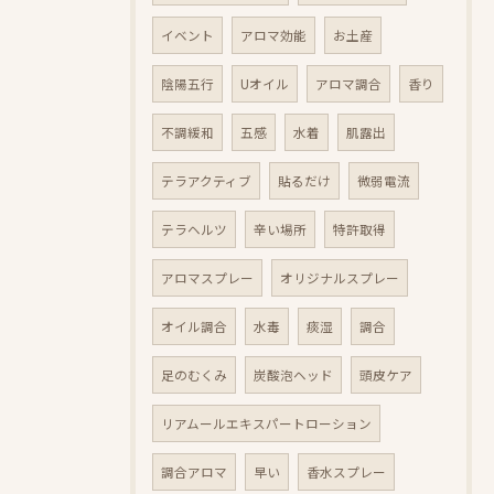
イベント
アロマ効能
お土産
陰陽五行
Uオイル
アロマ調合
香り
不調緩和
五感
水着
肌露出
テラアクティブ
貼るだけ
微弱電流
テラヘルツ
辛い場所
特許取得
アロマスプレー
オリジナルスプレー
オイル調合
水毒
痰湿
調合
足のむくみ
炭酸泡ヘッド
頭皮ケア
リアムールエキスパートローション
調合アロマ
早い
香水スプレー