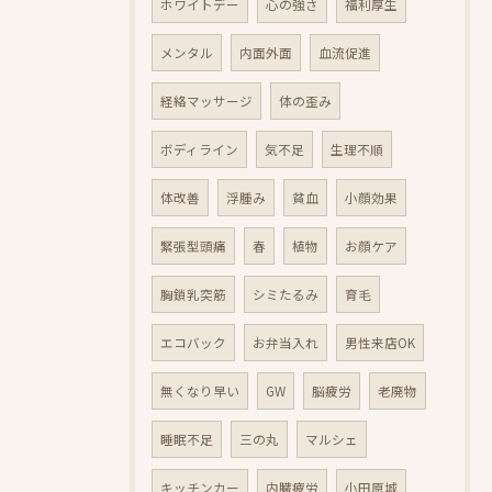
ホワイトデー
心の強さ
福利厚生
メンタル
内面外面
血流促進
経絡マッサージ
体の歪み
ボディライン
気不足
生理不順
体改善
浮腫み
貧血
小顔効果
緊張型頭痛
春
植物
お顔ケア
胸鎖乳突筋
シミたるみ
育毛
エコバック
お弁当入れ
男性来店OK
無くなり早い
GW
脳疲労
老廃物
睡眠不足
三の丸
マルシェ
キッチンカー
内臓疲労
小田原城