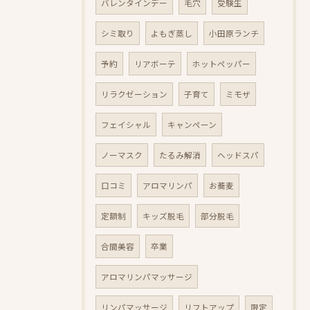
バレンタインデー
毛穴
受験生
シミ取り
よもぎ蒸し
小田原ランチ
予約
リアボーテ
ホットペッパー
リラクゼーション
子育て
ミモザ
フェイシャル
キャンペーン
ノーマスク
たるみ解消
ヘッドスパ
口コミ
アロマリンパ
お蕎麦
定額制
キッズ脱毛
部分脱毛
合間美容
卒業
アロマリンパマッサージ
リンパマッサージ
リフトアップ
限定