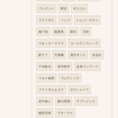
プレゼント
駅近
オススメ
ブライダル
リンパ
シェリースキン
贈り物
鑑賞魚
黄砂
花粉
ウォーターマスク
ゴールデンウィーク
肌ケア
片頭痛
漢方オイル
気血水
子供脱毛
東洋医学
全身マッサージ
フォト美顔
ウェディング
ブライダルエステ
ボディメイク
背中美人
腸内環境
サプリメント
美肌効果
ヴォーチェ