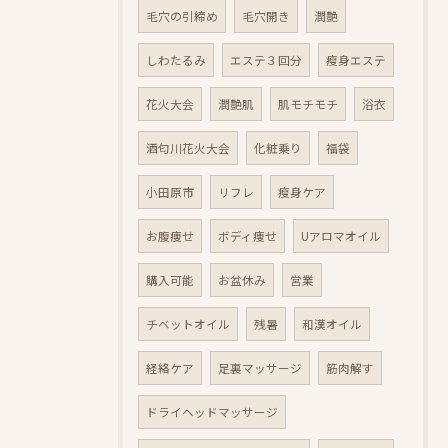
毛穴の引締め
毛穴開き
潤艶
しわたるみ
エステ３回分
瘦身エステ
花火大会
潤艶肌
肌モチモチ
浴衣
酒匂川花火大会
化粧乗り
福袋
小田原市
リフレ
瘦身ケア
お腹痩せ
ボディ痩せ
Uアロマオイル
購入可能
お盆休み
営業
チベットオイル
残暑
和漢オイル
経絡ケア
足裏マッサージ
筋肉解す
ドライヘッドマッサージ