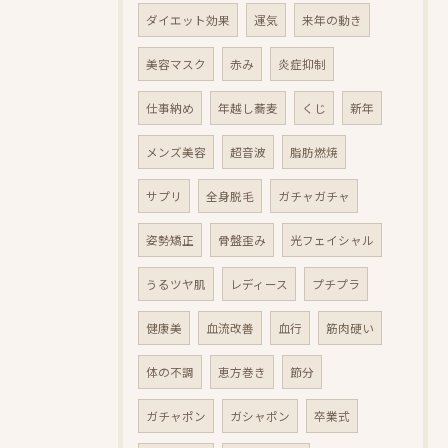
ダイエット効果
運気
来年の動き
美容マスク
赤み
炎症抑制
仕事納め
年越し蕎麦
くじ
新年
メンズ美容
超音波
脂肪燃焼
サプリ
全身脱毛
ガチャガチャ
姿勢矯正
骨盤歪み
光フェイシャル
うるツヤ肌
レディース
プチプラ
健康美
血流改善
血行
筋肉硬い
体の不調
恵方巻き
節分
ガチャポン
ガシャポン
卒業式