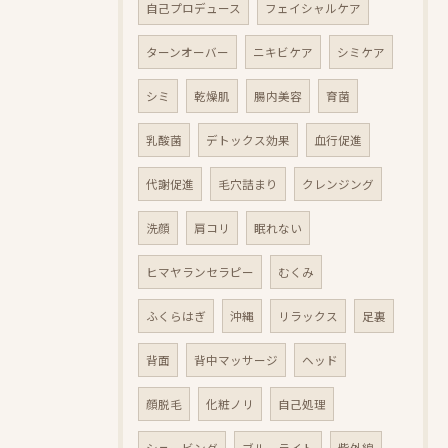
自己プロデュース
フェイシャルケア
ターンオーバー
ニキビケア
シミケア
シミ
乾燥肌
腸内美容
育菌
乳酸菌
デトックス効果
血行促進
代謝促進
毛穴詰まり
クレンジング
洗顔
肩コリ
眠れない
ヒマヤランセラピー
むくみ
ふくらはぎ
沖縄
リラックス
足裏
背面
背中マッサージ
ヘッド
顔脱毛
化粧ノリ
自己処理