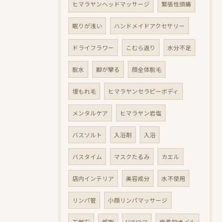
ヒマラヤンヘッドマッサージ
緊張性頭痛
眠りが浅い
ハンドメイドアクセサリー
ドライフラワー
こむら返り
水分不足
脱水
脚が攣る
顔全体脱毛
埋もれ毛
ヒマラヤンセラピーボディ
メンタルケア
ヒマラヤン岩塩
バスソルト
入浴剤
入浴
バスタイム
マスクたるみ
カエル
店内インテリア
美容成分
水不使用
リンパ管
小顔リンパマッサージ