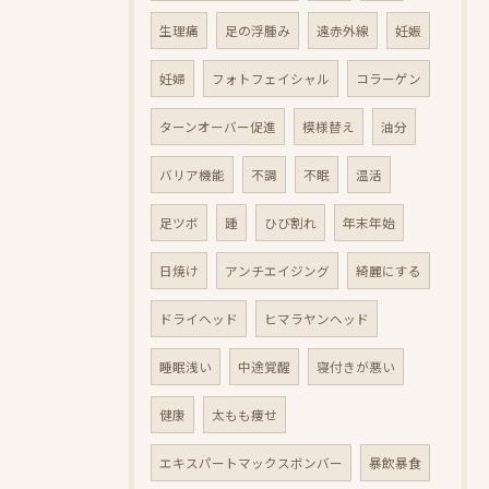
生理痛
足の浮腫み
遠赤外線
妊娠
妊婦
フォトフェイシャル
コラーゲン
ターンオーバー促進
模様替え
油分
バリア機能
不調
不眠
温活
足ツボ
踵
ひび割れ
年末年始
日焼け
アンチエイジング
綺麗にする
ドライヘッド
ヒマラヤンヘッド
睡眠浅い
中途覚醒
寝付きが悪い
健康
太もも痩せ
エキスパートマックスボンバー
暴飲暴食