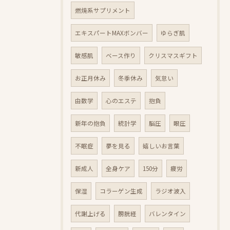
燃焼系サプリメント
エキスパートMAXボンバー
ゆらぎ肌
敏感肌
ベース作り
クリスマスギフト
お正月休み
冬季休み
気怠い
由数学
心のエステ
抱負
新年の抱負
統計学
脳圧
眼圧
不眠症
夢を見る
嬉しいお言葉
新成人
全身ケア
150分
疲労
保湿
コラーゲン生成
ラジオ波入
代謝上げる
膀胱経
バレンタイン