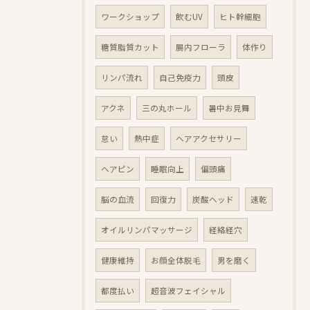
ワークショップ
飲むUV
ヒト幹細胞
糖質脂質カット
腸内フローラ
体作り
リンパ流れ
自己免疫力
頭皮
アクネ
三の丸ホール
暑中お見舞
怠い
熱中症
ヘアアクセサリー
ヘアピン
睡眠向上
偏頭痛
脳の血流
回復力
炭酸ヘッド
速乾
オイルリンパマッサージ
経絡経穴
健康維持
お顔全体脱毛
男を磨く
都度払い
超音波フェイシャル