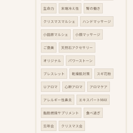
生命力
末端冷え性
腎の働き
クリスマスマルシェ
ハンドマッサージ
小田原マルシェ
小顔マッサージ
ご褒美
天然石アクセサリー
オリジナル
パワーストーン
ブレスレット
乾燥肌対策
スギ花粉
Ｕアロマ
心幹アロマ
アロマケア
アレルギー性鼻炎
エキスパートMAX
脂肪燃焼サプリメント
食べ過ぎ
忘年会
クリスマス会