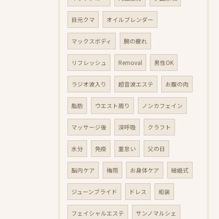
目元クマ
オイルブレンダー
マックスボディ
腕の疲れ
リフレッシュ
Removal
男性OK
ラジオ波入り
超音波エステ
お腹の肉
脂肪
ウエスト周り
ノンカフェイン
マッサージ後
深呼吸
クラフト
水分
免疫
重怠い
父の日
脳内ケア
梅雨
お身体ケア
結婚式
ジューンブライド
ドレス
和装
フェイシャルエステ
サンノマルシェ