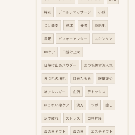
特別
デコルテマッサージ
小顔
つけ蕎麦
野球
優勝
脇脱毛
襟足
ビフォーアフター
スキンケア
uvケア
日焼け止め
日焼け止めパウダー
まつ毛美容液人気
まつ毛の増毛
目元たるみ
眼精疲労
坑アレルギー
血流
デトックス
ほうれい線ケア
漢方
ツボ
癒し
足の疲れ
ストレス
自律神経
母の日ギフト
母の日
エステギフト