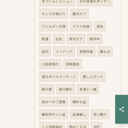
オプションメニュー
お子様連れオッケー
キッズお預かり
腸内ケア
アレルギー対策
マスク効果
男性
乾燥
女性
育毛ケア
製作中
店内
インテリア
姿勢改善
腸もみ
小田原旅行
同時施術
漢方オイルマッサージ
癒しスポット
旅行客
旅行疲れ
友達と一緒
自分へのご褒美
絶妙な圧
痛気持ちいい圧
全身解し
深い眠り
２人同時施術
顔のくすみ
30代