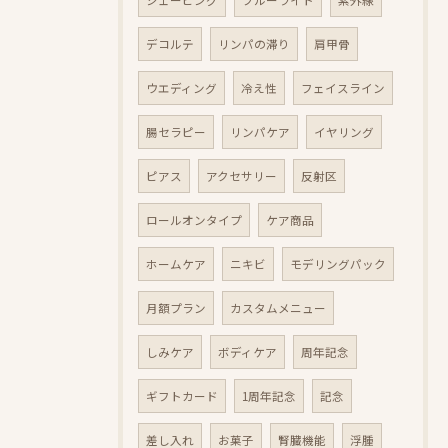
シェービング
ブルーライト
紫外線
デコルテ
リンパの滞り
肩甲骨
ウエディング
冷え性
フェイスライン
腸セラピー
リンパケア
イヤリング
ピアス
アクセサリー
反射区
ロールオンタイプ
ケア商品
ホームケア
ニキビ
モデリングパック
月額プラン
カスタムメニュー
しみケア
ボディケア
周年記念
ギフトカード
1周年記念
記念
差し入れ
お菓子
腎臓機能
浮腫