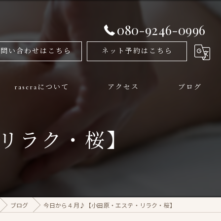
080-9246-0996
お問い合わせはこちら
ネット予約はこちら
raseraについて
アクセス
ブログ
メンズ
リラク・桜】
フェイシャル
美容
姿勢矯正
ブログ
今日から４月♪【小田原・エステ・リラク・桜】
痩身