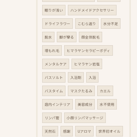
眠りが浅い
ハンドメイドアクセサリー
ドライフラワー
こむら返り
水分不足
脱水
脚が攣る
顔全体脱毛
埋もれ毛
ヒマラヤンセラピーボディ
メンタルケア
ヒマラヤン岩塩
バスソルト
入浴剤
入浴
バスタイム
マスクたるみ
カエル
店内インテリア
美容成分
水不使用
リンパ管
小顔リンパマッサージ
天然石
感謝
Uアロマ
世界初オイル