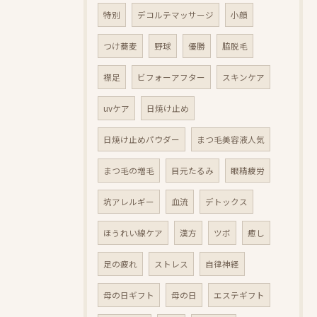
特別
デコルテマッサージ
小顔
つけ蕎麦
野球
優勝
脇脱毛
襟足
ビフォーアフター
スキンケア
uvケア
日焼け止め
日焼け止めパウダー
まつ毛美容液人気
まつ毛の増毛
目元たるみ
眼精疲労
坑アレルギー
血流
デトックス
ほうれい線ケア
漢方
ツボ
癒し
足の疲れ
ストレス
自律神経
母の日ギフト
母の日
エステギフト