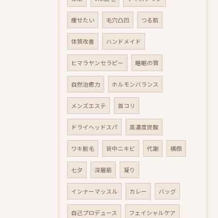
痩せたい
毛穴凸凹
つる肌
体質改善
ハンドメイド
ヒマラヤンセラピー
睡眠の質
自然治癒力
ホルモンバランス
メンズエステ
首コリ
ドライヘッドスパ
高濃度炭酸
ワキ脱毛
背中ニキビ
代謝
横顔
七夕
深層筋
凝り
インナーマッスル
カレー
バッグ
自己プロデュース
フェイシャルケア