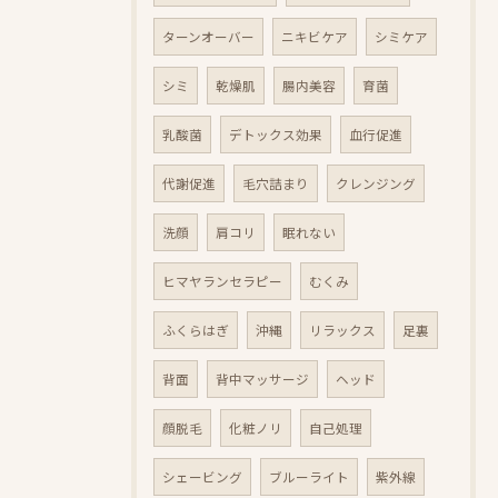
ターンオーバー
ニキビケア
シミケア
シミ
乾燥肌
腸内美容
育菌
乳酸菌
デトックス効果
血行促進
代謝促進
毛穴詰まり
クレンジング
洗顔
肩コリ
眠れない
ヒマヤランセラピー
むくみ
ふくらはぎ
沖縄
リラックス
足裏
背面
背中マッサージ
ヘッド
顔脱毛
化粧ノリ
自己処理
シェービング
ブルーライト
紫外線