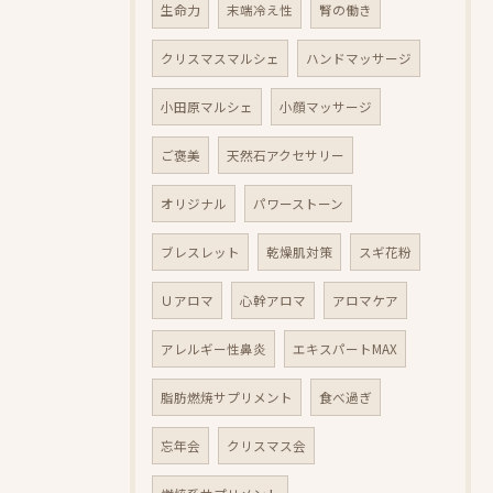
生命力
末端冷え性
腎の働き
クリスマスマルシェ
ハンドマッサージ
小田原マルシェ
小顔マッサージ
ご褒美
天然石アクセサリー
オリジナル
パワーストーン
ブレスレット
乾燥肌対策
スギ花粉
Ｕアロマ
心幹アロマ
アロマケア
アレルギー性鼻炎
エキスパートMAX
脂肪燃焼サプリメント
食べ過ぎ
忘年会
クリスマス会