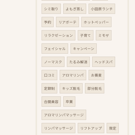
シミ取り
よもぎ蒸し
小田原ランチ
予約
リアボーテ
ホットペッパー
リラクゼーション
子育て
ミモザ
フェイシャル
キャンペーン
ノーマスク
たるみ解消
ヘッドスパ
口コミ
アロマリンパ
お蕎麦
定額制
キッズ脱毛
部分脱毛
合間美容
卒業
アロマリンパマッサージ
リンパマッサージ
リフトアップ
限定