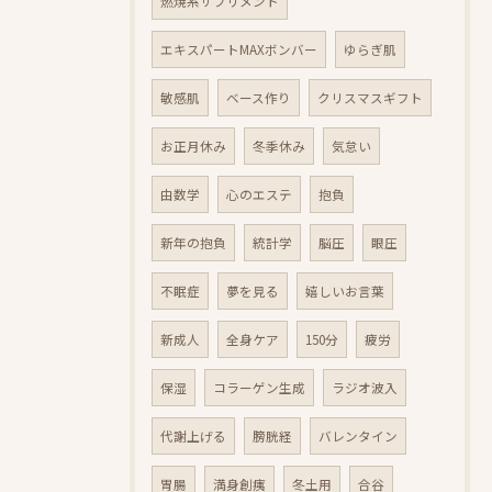
燃焼系サプリメント
エキスパートMAXボンバー
ゆらぎ肌
敏感肌
ベース作り
クリスマスギフト
お正月休み
冬季休み
気怠い
由数学
心のエステ
抱負
新年の抱負
統計学
脳圧
眼圧
不眠症
夢を見る
嬉しいお言葉
新成人
全身ケア
150分
疲労
保湿
コラーゲン生成
ラジオ波入
代謝上げる
膀胱経
バレンタイン
胃腸
満身創痍
冬土用
合谷