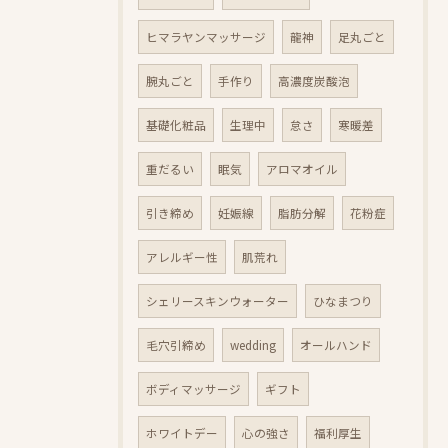
ヒマラヤンマッサージ
龍神
足丸ごと
腕丸ごと
手作り
高濃度炭酸泡
基礎化粧品
生理中
怠さ
寒暖差
重だるい
眠気
アロマオイル
引き締め
妊娠線
脂肪分解
花粉症
アレルギー性
肌荒れ
シェリースキンウォーター
ひなまつり
毛穴引締め
wedding
オールハンド
ボディマッサージ
ギフト
ホワイトデー
心の強さ
福利厚生