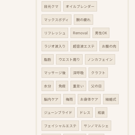
目元クマ
オイルブレンダー
マックスボディ
腕の疲れ
リフレッシュ
Removal
男性OK
ラジオ波入り
超音波エステ
お腹の肉
脂肪
ウエスト周り
ノンカフェイン
マッサージ後
深呼吸
クラフト
水分
免疫
重怠い
父の日
脳内ケア
梅雨
お身体ケア
結婚式
ジューンブライド
ドレス
和装
フェイシャルエステ
サンノマルシェ