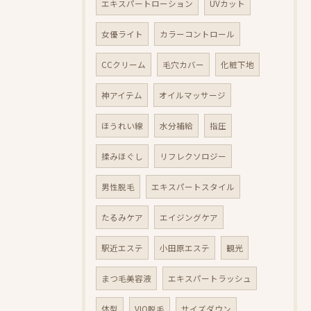
エキスパートローション
UVカット
女優ライト
カラーコントロール
CCクリーム
毛穴カバー
化粧下地
神アイテム
オイルマッサージ
ほうれい線
水分補給
指圧
揉みほぐし
リフレクソロジー
男性脱毛
エキスパートスタイル
たるみケア
エイジングケア
駅近エステ
小田原エステ
観光
まつ毛美容液
エキスパートラッシュ
体型
VIO脱毛
サイズダウン