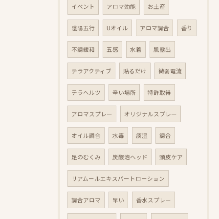
イベント
アロマ効能
お土産
陰陽五行
Uオイル
アロマ調合
香り
不調緩和
五感
水着
肌露出
テラアクティブ
貼るだけ
微弱電流
テラヘルツ
辛い場所
特許取得
アロマスプレー
オリジナルスプレー
オイル調合
水毒
痰湿
調合
足のむくみ
炭酸泡ヘッド
頭皮ケア
リアムールエキスパートローション
調合アロマ
早い
香水スプレー