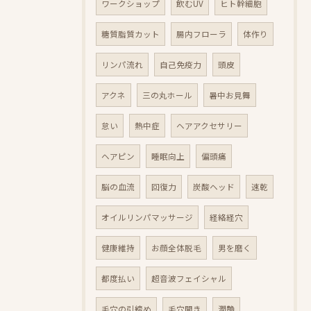
ワークショップ
飲むUV
ヒト幹細胞
糖質脂質カット
腸内フローラ
体作り
リンパ流れ
自己免疫力
頭皮
アクネ
三の丸ホール
暑中お見舞
怠い
熱中症
ヘアアクセサリー
ヘアピン
睡眠向上
偏頭痛
脳の血流
回復力
炭酸ヘッド
速乾
オイルリンパマッサージ
経絡経穴
健康維持
お顔全体脱毛
男を磨く
都度払い
超音波フェイシャル
毛穴の引締め
毛穴開き
潤艶