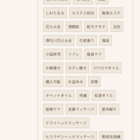
しわたるみ
エステ３回分
瘦身エステ
花火大会
潤艶肌
肌モチモチ
浴衣
酒匂川花火大会
化粧乗り
福袋
小田原市
リフレ
瘦身ケア
お腹痩せ
ボディ痩せ
Uアロマオイル
購入可能
お盆休み
営業
チベットオイル
残暑
和漢オイル
経絡ケア
足裏マッサージ
筋肉解す
ドライヘッドマッサージ
ヒマラヤンヘッドマッサージ
緊張性頭痛