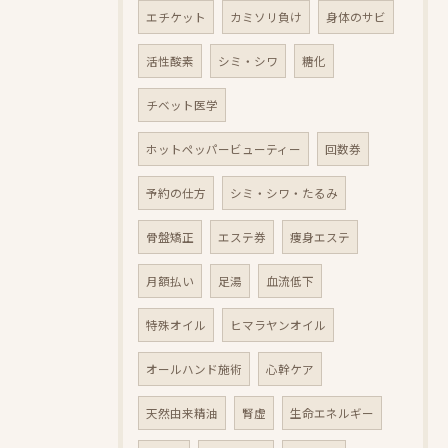
エチケット
カミソリ負け
身体のサビ
活性酸素
シミ・シワ
糖化
チベット医学
ホットペッパービューティー
回数券
予約の仕方
シミ・シワ・たるみ
骨盤矯正
エステ券
痩身エステ
月額払い
足湯
血流低下
特殊オイル
ヒマラヤンオイル
オールハンド施術
心幹ケア
天然由来精油
腎虚
生命エネルギー