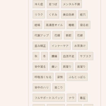
冷え症
足つぼ
メンタル不調
リラク
くすみ
美白効果
経穴
経絡
高濃度オイル
睡眠
寝る前
代謝アップ
花婿
新郎
花嫁
歪み矯正
インナーケア
お茶漬け
秋
冬
腰痛
血流不足
サブスク
背中凝る
痛い
肩凝り
首凝り
呼吸浅くなる
姿勢
ふもとっぱら
背中のハリ
首こり
フルサポートスパッツ
ナウ
着圧