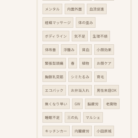
メンタル
内面外面
血流促進
経絡マッサージ
体の歪み
ボディライン
気不足
生理不順
体改善
浮腫み
貧血
小顔効果
緊張型頭痛
春
植物
お顔ケア
胸鎖乳突筋
シミたるみ
育毛
エコバック
お弁当入れ
男性来店OK
無くなり早い
GW
脳疲労
老廃物
睡眠不足
三の丸
マルシェ
キッチンカー
内臓疲労
小田原城