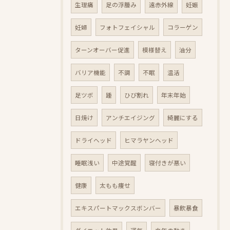
生理痛
足の浮腫み
遠赤外線
妊娠
妊婦
フォトフェイシャル
コラーゲン
ターンオーバー促進
模様替え
油分
バリア機能
不調
不眠
温活
足ツボ
踵
ひび割れ
年末年始
日焼け
アンチエイジング
綺麗にする
ドライヘッド
ヒマラヤンヘッド
睡眠浅い
中途覚醒
寝付きが悪い
健康
太もも痩せ
エキスパートマックスボンバー
暴飲暴食