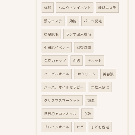
体験
ハロウィンイベント
経絡エステ
漢方エステ
効能
パーツ脱毛
襟足脱毛
ラジオ波入脱毛
小田原イベント
回復時間
免疫力アップ
血虚
チベット
ハーバルオイル
UVクリーム
美容液
ハーバルオイルセラピー
岩塩入足湯
クリスマスマーケット
瘀血
世界初アロマオイル
心幹
ブレインオイル
ヒゲ
子ども脱毛