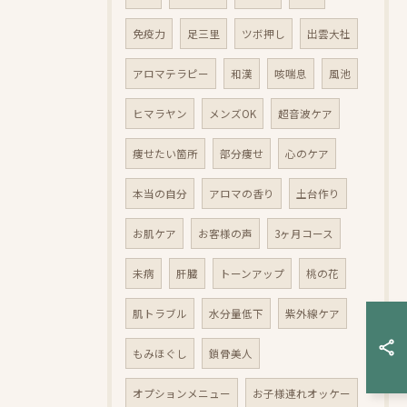
免疫力
足三里
ツボ押し
出雲大社
アロマテラピー
和漢
咳喘息
風池
ヒマラヤン
メンズOK
超音波ケア
痩せたい箇所
部分痩せ
心のケア
本当の自分
アロマの香り
土台作り
お肌ケア
お客様の声
3ヶ月コース
未病
肝臓
トーンアップ
桃の花
肌トラブル
水分量低下
紫外線ケア
もみほぐし
鎖骨美人
オプションメニュー
お子様連れオッケー