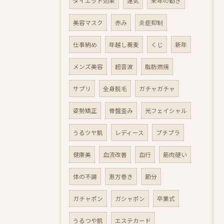
ダイエット効果
運気
来年の動き
美容マスク
赤み
炎症抑制
仕事納め
年越し蕎麦
くじ
新年
メンズ美容
超音波
脂肪燃焼
サプリ
全身脱毛
ガチャガチャ
姿勢矯正
骨盤歪み
光フェイシャル
うるツヤ肌
レディース
プチプラ
健康美
血流改善
血行
筋肉硬い
体の不調
恵方巻き
節分
ガチャポン
ガシャポン
卒業式
うるつや肌
エステカード