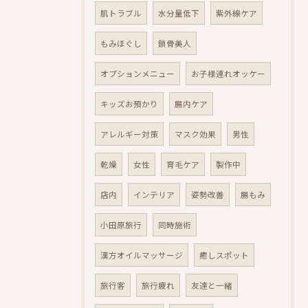
肌トラブル
水分量低下
紫外線ケア
もみほぐし
鎖骨美人
オプションメニュー
お子様連れオッケー
キッズお預かり
腸内ケア
アレルギー対策
マスク効果
男性
乾燥
女性
育毛ケア
製作中
店内
インテリア
姿勢改善
腸もみ
小田原旅行
同時施術
漢方オイルマッサージ
癒しスポット
旅行客
旅行疲れ
友達と一緒