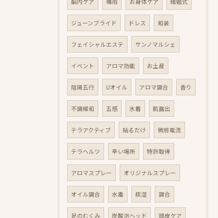
脳内ケア
梅雨
お身体ケア
結婚式
ジューンブライド
ドレス
和装
フェイシャルエステ
サンノマルシェ
イベント
アロマ効能
お土産
陰陽五行
Uオイル
アロマ調合
香り
不調緩和
五感
水着
肌露出
テラアクティブ
貼るだけ
微弱電流
テラヘルツ
辛い場所
特許取得
アロマスプレー
オリジナルスプレー
オイル調合
水毒
痰湿
調合
足のむくみ
炭酸泡ヘッド
頭皮ケア