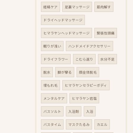
経絡ケア
足裏マッサージ
筋肉解す
ドライヘッドマッサージ
ヒマラヤンヘッドマッサージ
緊張性頭痛
眠りが浅い
ハンドメイドアクセサリー
ドライフラワー
こむら返り
水分不足
脱水
脚が攣る
顔全体脱毛
埋もれ毛
ヒマラヤンセラピーボディ
メンタルケア
ヒマラヤン岩塩
バスソルト
入浴剤
入浴
バスタイム
マスクたるみ
カエル