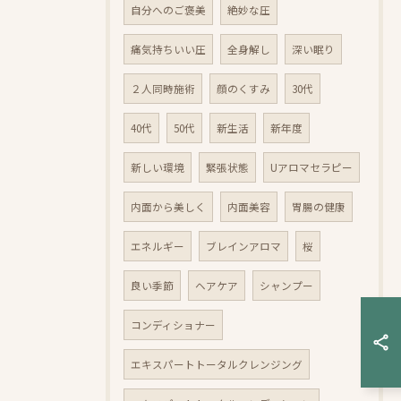
自分へのご褒美
絶妙な圧
痛気持ちいい圧
全身解し
深い眠り
２人同時施術
顔のくすみ
30代
40代
50代
新生活
新年度
新しい環境
緊張状態
Uアロマセラピー
内面から美しく
内面美容
胃腸の健康
エネルギー
ブレインアロマ
桜
良い季節
ヘアケア
シャンプー
コンディショナー
エキスパートトータルクレンジング