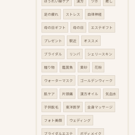
ほうれい線ケア
漢方
ツボ
癒し
足の疲れ
ストレス
自律神経
母の日ギフト
母の日
エステギフト
プレゼント
駅近
オススメ
ブライダル
リンパ
シェリースキン
贈り物
鑑賞魚
黄砂
花粉
ウォーターマスク
ゴールデンウィーク
肌ケア
片頭痛
漢方オイル
気血水
子供脱毛
東洋医学
全身マッサージ
フォト美顔
ウェディング
ブライダルエステ
ボディメイク