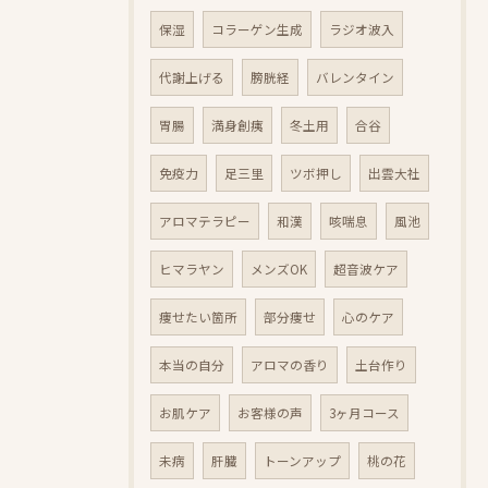
保湿
コラーゲン生成
ラジオ波入
代謝上げる
膀胱経
バレンタイン
胃腸
満身創痍
冬土用
合谷
免疫力
足三里
ツボ押し
出雲大社
アロマテラピー
和漢
咳喘息
風池
ヒマラヤン
メンズOK
超音波ケア
痩せたい箇所
部分痩せ
心のケア
本当の自分
アロマの香り
土台作り
お肌ケア
お客様の声
3ヶ月コース
未病
肝臓
トーンアップ
桃の花