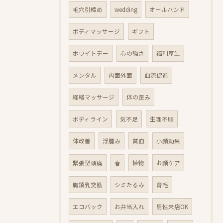
毛穴引締め
wedding
オールハンド
ボディマッサージ
ギフト
ホワイトデー
心の強さ
福利厚生
メンタル
内面外面
血流促進
経絡マッサージ
体の歪み
ボディライン
気不足
生理不順
体改善
浮腫み
貧血
小顔効果
緊張型頭痛
春
植物
お顔ケア
胸鎖乳突筋
シミたるみ
育毛
エコバック
お弁当入れ
男性来店OK