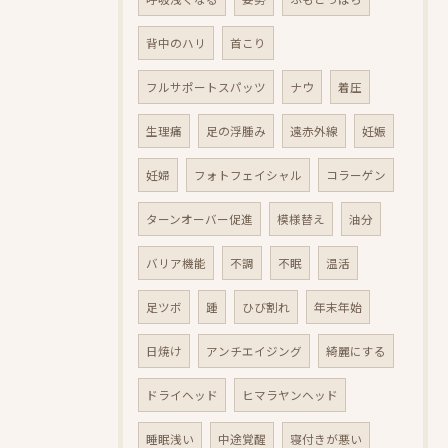
背中のハリ
首こり
フルサポートスパッツ
ナウ
着圧
生理痛
足の浮腫み
遠赤外線
妊娠
妊婦
フォトフェイシャル
コラーゲン
ターンオーバー促進
模様替え
油分
バリア機能
不調
不眠
温活
足ツボ
踵
ひび割れ
年末年始
日焼け
アンチエイジング
綺麗にする
ドライヘッド
ヒマラヤンヘッド
睡眠浅い
中途覚醒
寝付きが悪い