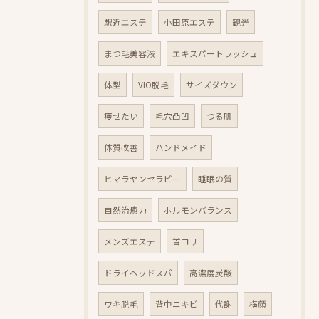
駅近エステ
小田原エステ
観光
まつ毛美容液
エキスパートラッシュ
体型
VIO脱毛
サイズダウン
痩せたい
毛穴凸凹
つる肌
体質改善
ハンドメイド
ヒマラヤンセラピー
睡眠の質
自然治癒力
ホルモンバランス
メンズエステ
首コリ
ドライヘッドスパ
高濃度炭酸
ワキ脱毛
背中ニキビ
代謝
横顔