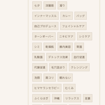
七夕
深層筋
凝り
インナーマッスル
カレー
バッグ
自己プロデュース
フェイシャルケア
ターンオーバー
ニキビケア
シミケア
シミ
乾燥肌
腸内美容
育菌
乳酸菌
デトックス効果
血行促進
代謝促進
毛穴詰まり
クレンジング
洗顔
肩コリ
眠れない
ヒマヤランセラピー
むくみ
ふくらはぎ
沖縄
リラックス
足裏