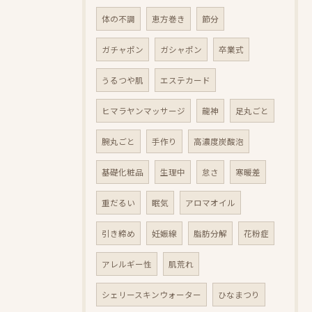
体の不調
恵方巻き
節分
ガチャポン
ガシャポン
卒業式
うるつや肌
エステカード
ヒマラヤンマッサージ
龍神
足丸ごと
腕丸ごと
手作り
高濃度炭酸泡
基礎化粧品
生理中
怠さ
寒暖差
重だるい
眠気
アロマオイル
引き締め
妊娠線
脂肪分解
花粉症
アレルギー性
肌荒れ
シェリースキンウォーター
ひなまつり