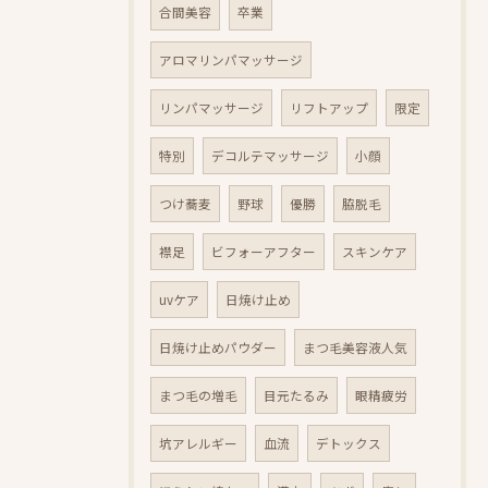
合間美容
卒業
アロマリンパマッサージ
リンパマッサージ
リフトアップ
限定
特別
デコルテマッサージ
小顔
つけ蕎麦
野球
優勝
脇脱毛
襟足
ビフォーアフター
スキンケア
uvケア
日焼け止め
日焼け止めパウダー
まつ毛美容液人気
まつ毛の増毛
目元たるみ
眼精疲労
坑アレルギー
血流
デトックス