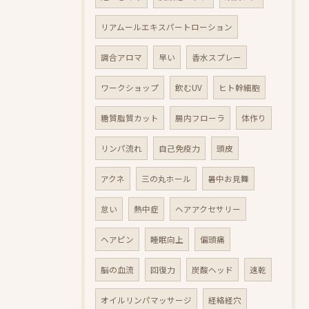
リアムールエキスパートローション
調合アロマ
早い
香水スプレー
ワークショップ
飲むUV
ヒト幹細胞
糖質脂質カット
腸内フローラ
体作り
リンパ流れ
自己免疫力
頭皮
アクネ
三の丸ホール
暑中お見舞
怠い
熱中症
ヘアアクセサリー
ヘアピン
睡眠向上
偏頭痛
脳の血流
回復力
炭酸ヘッド
速乾
オイルリンパマッサージ
経絡経穴