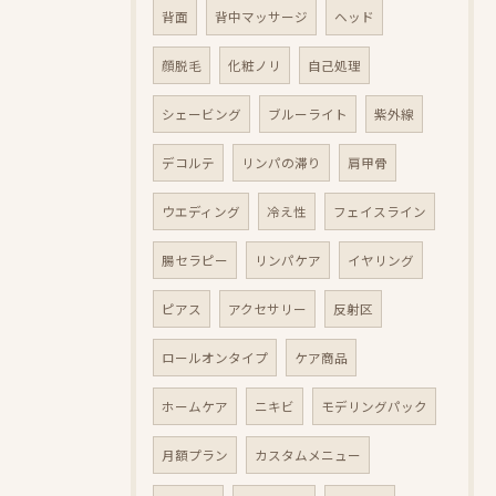
背面
背中マッサージ
ヘッド
顔脱毛
化粧ノリ
自己処理
シェービング
ブルーライト
紫外線
デコルテ
リンパの滞り
肩甲骨
ウエディング
冷え性
フェイスライン
腸セラピー
リンパケア
イヤリング
ピアス
アクセサリー
反射区
ロールオンタイプ
ケア商品
ホームケア
ニキビ
モデリングパック
月額プラン
カスタムメニュー