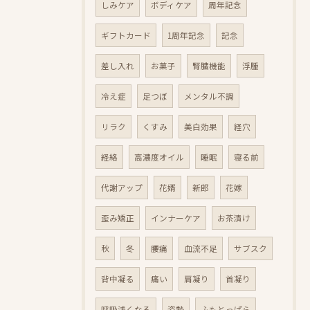
しみケア
ボディケア
周年記念
ギフトカード
1周年記念
記念
差し入れ
お菓子
腎臓機能
浮腫
冷え症
足つぼ
メンタル不調
リラク
くすみ
美白効果
経穴
経絡
高濃度オイル
睡眠
寝る前
代謝アップ
花婿
新郎
花嫁
歪み矯正
インナーケア
お茶漬け
秋
冬
腰痛
血流不足
サブスク
背中凝る
痛い
肩凝り
首凝り
呼吸浅くなる
姿勢
ふもとっぱら