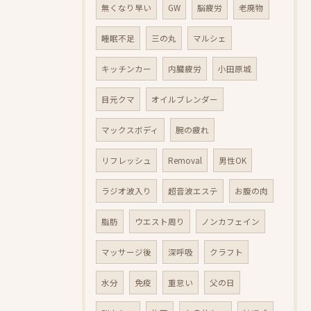
無くなり早い
GW
脳疲労
老廃物
睡眠不足
三の丸
マルシェ
キッチンカー
内臓疲労
小田原城
目元クマ
オイルブレンダー
マックスボディ
腕の疲れ
リフレッシュ
Removal
男性OK
ラジオ波入り
超音波エステ
お腹の肉
脂肪
ウエスト周り
ノンカフェイン
マッサージ後
深呼吸
クラフト
水分
免疫
重怠い
父の日