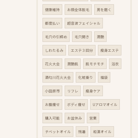
健康維持
お顔全体脱毛
男を磨く
都度払い
超音波フェイシャル
毛穴の引締め
毛穴開き
潤艶
しわたるみ
エステ３回分
瘦身エステ
花火大会
潤艶肌
肌モチモチ
浴衣
酒匂川花火大会
化粧乗り
福袋
小田原市
リフレ
瘦身ケア
お腹痩せ
ボディ痩せ
Uアロマオイル
購入可能
お盆休み
営業
チベットオイル
残暑
和漢オイル