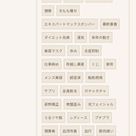
健康
太もも痩せ
エキスパートマックスボンバー
暴飲暴食
ダイエット効果
運気
来年の動き
美容マスク
赤み
炎症抑制
仕事納め
年越し蕎麦
くじ
新年
メンズ美容
超音波
脂肪燃焼
サプリ
全身脱毛
ガチャガチャ
姿勢矯正
骨盤歪み
光フェイシャル
うるツヤ肌
レディース
プチプラ
健康美
血流改善
血行
筋肉硬い