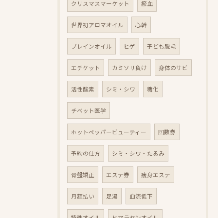
クリスマスマーケット
瘀血
世界初アロマオイル
心幹
ブレインオイル
ヒゲ
子ども脱毛
エチケット
カミソリ負け
身体のサビ
活性酸素
シミ・シワ
糖化
チベット医学
ホットペッパービューティー
回数券
予約の仕方
シミ・シワ・たるみ
骨盤矯正
エステ券
痩身エステ
月額払い
足湯
血流低下
特殊オイル
ヒマラヤンオイル