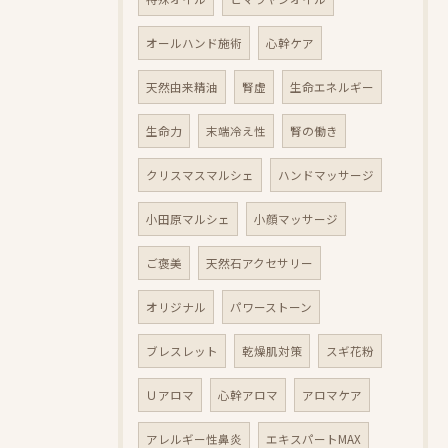
オールハンド施術
心幹ケア
天然由来精油
腎虚
生命エネルギー
生命力
末端冷え性
腎の働き
クリスマスマルシェ
ハンドマッサージ
小田原マルシェ
小顔マッサージ
ご褒美
天然石アクセサリー
オリジナル
パワーストーン
ブレスレット
乾燥肌対策
スギ花粉
Ｕアロマ
心幹アロマ
アロマケア
アレルギー性鼻炎
エキスパートMAX