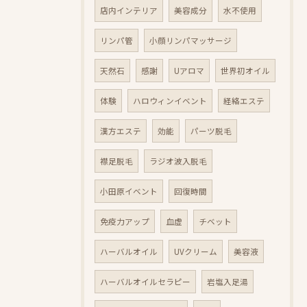
店内インテリア
美容成分
水不使用
リンパ管
小顔リンパマッサージ
天然石
感謝
Uアロマ
世界初オイル
体験
ハロウィンイベント
経絡エステ
漢方エステ
効能
パーツ脱毛
襟足脱毛
ラジオ波入脱毛
小田原イベント
回復時間
免疫力アップ
血虚
チベット
ハーバルオイル
UVクリーム
美容液
ハーバルオイルセラピー
岩塩入足湯