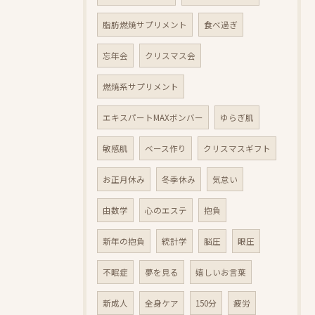
脂肪燃焼サプリメント
食べ過ぎ
忘年会
クリスマス会
燃焼系サプリメント
エキスパートMAXボンバー
ゆらぎ肌
敏感肌
ベース作り
クリスマスギフト
お正月休み
冬季休み
気怠い
由数学
心のエステ
抱負
新年の抱負
統計学
脳圧
眼圧
不眠症
夢を見る
嬉しいお言葉
新成人
全身ケア
150分
疲労