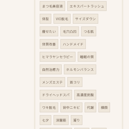
まつ毛美容液
エキスパートラッシュ
体型
VIO脱毛
サイズダウン
痩せたい
毛穴凸凹
つる肌
体質改善
ハンドメイド
ヒマラヤンセラピー
睡眠の質
自然治癒力
ホルモンバランス
メンズエステ
首コリ
ドライヘッドスパ
高濃度炭酸
ワキ脱毛
背中ニキビ
代謝
横顔
七夕
深層筋
凝り