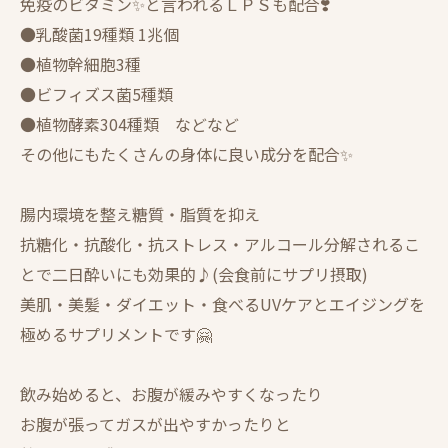
免疫のビタミン✨と言われるＬＰＳも配合❣️
●乳酸菌19種類 1兆個
●植物幹細胞3種
●ビフィズス菌5種類
●植物酵素304種類 などなど
その他にもたくさんの身体に良い成分を配合✨
腸内環境を整え糖質・脂質を抑え
抗糖化・抗酸化・抗ストレス・アルコール分解されるこ
とで二日酔いにも効果的♪(会食前にサプリ摂取)
美肌・美髪・ダイエット・食べるUVケアとエイジングを
極めるサプリメントです🤗
飲み始めると、お腹が緩みやすくなったり
お腹が張ってガスが出やすかったりと