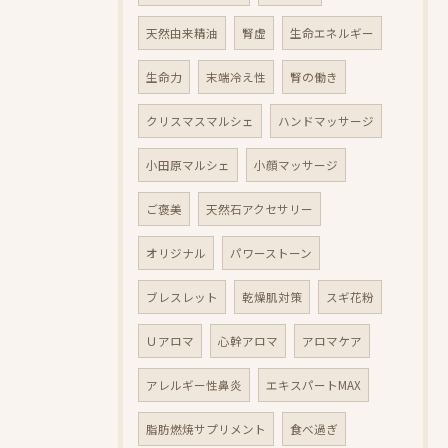
天然由来精油
腎虚
生命エネルギー
生命力
末端冷え性
腎の働き
クリスマスマルシェ
ハンドマッサージ
小田原マルシェ
小顔マッサージ
ご褒美
天然石アクセサリー
オリジナル
パワーストーン
ブレスレット
乾燥肌対策
スギ花粉
Ｕアロマ
心幹アロマ
アロマケア
アレルギー性鼻炎
エキスパートMAX
脂肪燃焼サプリメント
食べ過ぎ