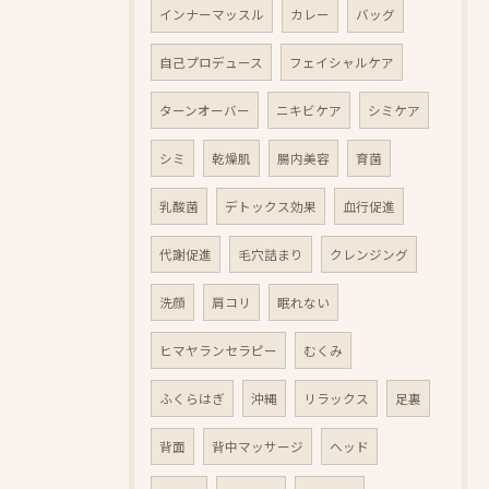
インナーマッスル
カレー
バッグ
自己プロデュース
フェイシャルケア
ターンオーバー
ニキビケア
シミケア
シミ
乾燥肌
腸内美容
育菌
乳酸菌
デトックス効果
血行促進
代謝促進
毛穴詰まり
クレンジング
洗顔
肩コリ
眠れない
ヒマヤランセラピー
むくみ
ふくらはぎ
沖縄
リラックス
足裏
背面
背中マッサージ
ヘッド