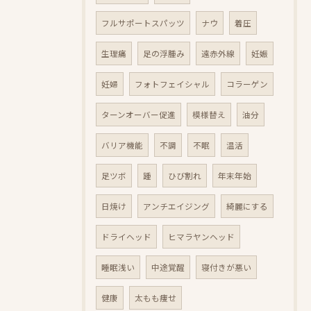
フルサポートスパッツ
ナウ
着圧
生理痛
足の浮腫み
遠赤外線
妊娠
妊婦
フォトフェイシャル
コラーゲン
ターンオーバー促進
模様替え
油分
バリア機能
不調
不眠
温活
足ツボ
踵
ひび割れ
年末年始
日焼け
アンチエイジング
綺麗にする
ドライヘッド
ヒマラヤンヘッド
睡眠浅い
中途覚醒
寝付きが悪い
健康
太もも痩せ