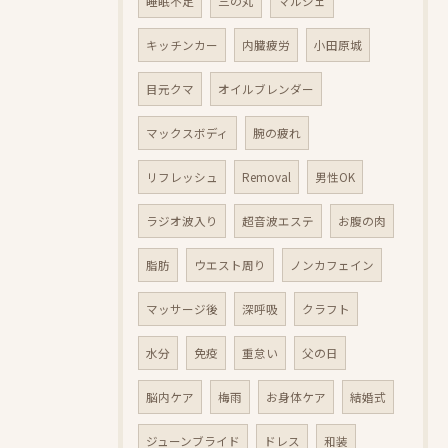
睡眠不足
三の丸
マルシェ
キッチンカー
内臓疲労
小田原城
目元クマ
オイルブレンダー
マックスボディ
腕の疲れ
リフレッシュ
Removal
男性OK
ラジオ波入り
超音波エステ
お腹の肉
脂肪
ウエスト周り
ノンカフェイン
マッサージ後
深呼吸
クラフト
水分
免疫
重怠い
父の日
脳内ケア
梅雨
お身体ケア
結婚式
ジューンブライド
ドレス
和装