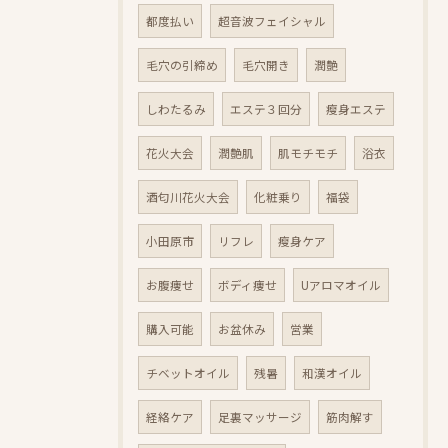
都度払い
超音波フェイシャル
毛穴の引締め
毛穴開き
潤艶
しわたるみ
エステ３回分
瘦身エステ
花火大会
潤艶肌
肌モチモチ
浴衣
酒匂川花火大会
化粧乗り
福袋
小田原市
リフレ
瘦身ケア
お腹痩せ
ボディ痩せ
Uアロマオイル
購入可能
お盆休み
営業
チベットオイル
残暑
和漢オイル
経絡ケア
足裏マッサージ
筋肉解す