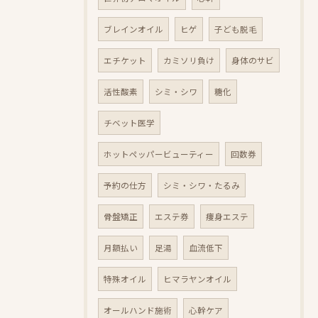
ブレインオイル
ヒゲ
子ども脱毛
エチケット
カミソリ負け
身体のサビ
活性酸素
シミ・シワ
糖化
チベット医学
ホットペッパービューティー
回数券
予約の仕方
シミ・シワ・たるみ
骨盤矯正
エステ券
痩身エステ
月額払い
足湯
血流低下
特殊オイル
ヒマラヤンオイル
オールハンド施術
心幹ケア