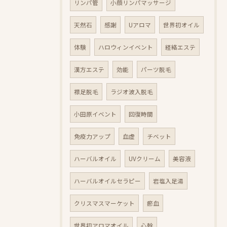
リンパ管
小顔リンパマッサージ
天然石
感謝
Uアロマ
世界初オイル
体験
ハロウィンイベント
経絡エステ
漢方エステ
効能
パーツ脱毛
襟足脱毛
ラジオ波入脱毛
小田原イベント
回復時間
免疫力アップ
血虚
チベット
ハーバルオイル
UVクリーム
美容液
ハーバルオイルセラピー
岩塩入足湯
クリスマスマーケット
瘀血
世界初アロマオイル
心幹