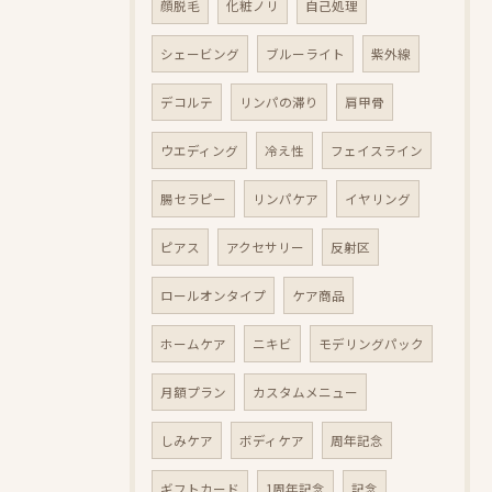
顔脱毛
化粧ノリ
自己処理
シェービング
ブルーライト
紫外線
デコルテ
リンパの滞り
肩甲骨
ウエディング
冷え性
フェイスライン
腸セラピー
リンパケア
イヤリング
ピアス
アクセサリー
反射区
ロールオンタイプ
ケア商品
ホームケア
ニキビ
モデリングパック
月額プラン
カスタムメニュー
しみケア
ボディケア
周年記念
ギフトカード
1周年記念
記念