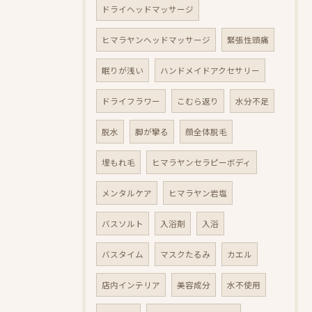
ドライヘッドマッサージ
ヒマラヤンヘッドマッサージ
緊張性頭痛
眠りが浅い
ハンドメイドアクセサリー
ドライフラワー
こむら返り
水分不足
脱水
脚が攣る
顔全体脱毛
埋もれ毛
ヒマラヤンセラピーボディ
メンタルケア
ヒマラヤン岩塩
バスソルト
入浴剤
入浴
バスタイム
マスクたるみ
カエル
店内インテリア
美容成分
水不使用