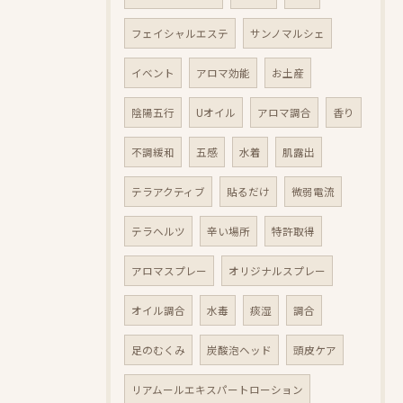
フェイシャルエステ
サンノマルシェ
イベント
アロマ効能
お土産
陰陽五行
Uオイル
アロマ調合
香り
不調緩和
五感
水着
肌露出
テラアクティブ
貼るだけ
微弱電流
テラヘルツ
辛い場所
特許取得
アロマスプレー
オリジナルスプレー
オイル調合
水毒
痰湿
調合
足のむくみ
炭酸泡ヘッド
頭皮ケア
リアムールエキスパートローション