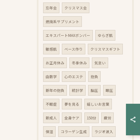
忘年会
クリスマス会
燃焼系サプリメント
エキスパートMAXボンバー
ゆらぎ肌
敏感肌
ベース作り
クリスマスギフト
お正月休み
冬季休み
気怠い
由数学
心のエステ
抱負
新年の抱負
統計学
脳圧
眼圧
不眠症
夢を見る
嬉しいお言葉
新成人
全身ケア
150分
疲労
保湿
コラーゲン生成
ラジオ波入