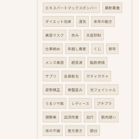
エキスパートマックスボンバー
暴飲暴食
ダイエット効果
運気
来年の動き
美容マスク
赤み
炎症抑制
仕事納め
年越し蕎麦
くじ
新年
メンズ美容
超音波
脂肪燃焼
サプリ
全身脱毛
ガチャガチャ
姿勢矯正
骨盤歪み
光フェイシャル
うるツヤ肌
レディース
プチプラ
健康美
血流改善
血行
筋肉硬い
体の不調
恵方巻き
節分