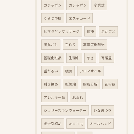
ガチャポン
ガシャポン
卒業式
うるつや肌
エステカード
ヒマラヤンマッサージ
龍神
足丸ごと
腕丸ごと
手作り
高濃度炭酸泡
基礎化粧品
生理中
怠さ
寒暖差
重だるい
眠気
アロマオイル
引き締め
妊娠線
脂肪分解
花粉症
アレルギー性
肌荒れ
シェリースキンウォーター
ひなまつり
毛穴引締め
wedding
オールハンド