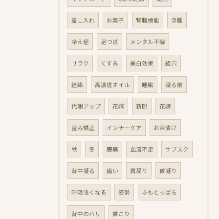
差し入れ
お菓子
腎臓機能
浮腫
冷え症
足つぼ
メンタル不調
リラク
くすみ
美白効果
経穴
経絡
高濃度オイル
睡眠
寝る前
代謝アップ
花婿
新郎
花嫁
歪み矯正
インナーケア
お茶漬け
秋
冬
腰痛
血流不足
サブスク
背中凝る
痛い
肩凝り
首凝り
呼吸浅くなる
姿勢
ふもとっぱら
背中のハリ
首こり