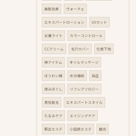
美肌効果
ヴォーチェ
エキスパートローション
UVカット
女優ライト
カラーコントロール
CCクリーム
毛穴カバー
化粧下地
神アイテム
オイルマッサージ
ほうれい線
水分補給
指圧
揉みほぐし
リフレクソロジー
男性脱毛
エキスパートスタイル
たるみケア
エイジングケア
駅近エステ
小田原エステ
観光