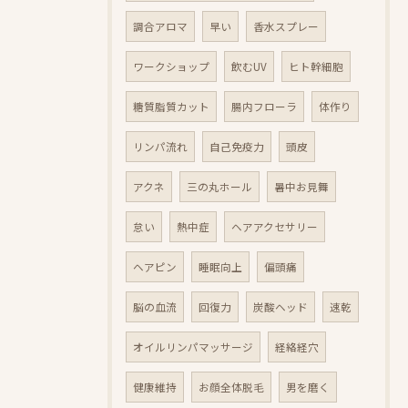
調合アロマ
早い
香水スプレー
ワークショップ
飲むUV
ヒト幹細胞
糖質脂質カット
腸内フローラ
体作り
リンパ流れ
自己免疫力
頭皮
アクネ
三の丸ホール
暑中お見舞
怠い
熱中症
ヘアアクセサリー
ヘアピン
睡眠向上
偏頭痛
脳の血流
回復力
炭酸ヘッド
速乾
オイルリンパマッサージ
経絡経穴
健康維持
お顔全体脱毛
男を磨く