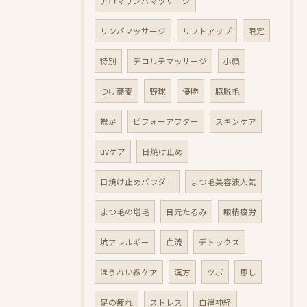
アロマリンパマッサージ
リンパマッサージ
リフトアップ
限定
特別
デコルテマッサージ
小顔
つけ蕎麦
野球
優勝
脇脱毛
襟足
ビフォーアフター
スキンケア
uvケア
日焼け止め
日焼け止めパウダー
まつ毛美容液人気
まつ毛の増毛
目元たるみ
眼精疲労
坑アレルギー
血流
デトックス
ほうれい線ケア
漢方
ツボ
癒し
足の疲れ
ストレス
自律神経