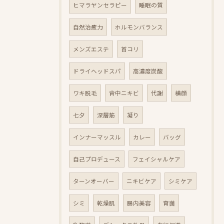
ヒマラヤンセラピー
睡眠の質
自然治癒力
ホルモンバランス
メンズエステ
首コリ
ドライヘッドスパ
高濃度炭酸
ワキ脱毛
背中ニキビ
代謝
横顔
七夕
深層筋
凝り
インナーマッスル
カレー
バッグ
自己プロデュース
フェイシャルケア
ターンオーバー
ニキビケア
シミケア
シミ
乾燥肌
腸内美容
育菌