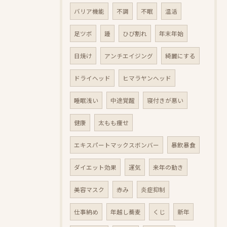
バリア機能
不調
不眠
温活
足ツボ
踵
ひび割れ
年末年始
日焼け
アンチエイジング
綺麗にする
ドライヘッド
ヒマラヤンヘッド
睡眠浅い
中途覚醒
寝付きが悪い
健康
太もも痩せ
エキスパートマックスボンバー
暴飲暴食
ダイエット効果
運気
来年の動き
美容マスク
赤み
炎症抑制
仕事納め
年越し蕎麦
くじ
新年