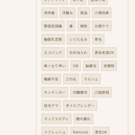
体改善
浮腫み
貧血
小顔効果
緊張型頭痛
春
植物
お顔ケア
胸鎖乳突筋
シミたるみ
育毛
エコバック
お弁当入れ
男性来店OK
無くなり早い
GW
脳疲労
老廃物
睡眠不足
三の丸
マルシェ
キッチンカー
内臓疲労
小田原城
目元クマ
オイルブレンダー
マックスボディ
腕の疲れ
リフレッシュ
Removal
男性OK