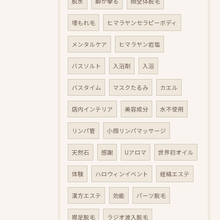
脱水
脚が攣る
顔全体脱毛
埋もれ毛
ヒマラヤンセラピーボディ
メンタルケア
ヒマラヤン岩塩
バスソルト
入浴剤
入浴
バスタイム
マスクたるみ
カエル
店内インテリア
美容成分
水不使用
リンパ管
小顔リンパマッサージ
天然石
感謝
Uアロマ
世界初オイル
体験
ハロウィンイベント
経絡エステ
漢方エステ
効能
パーツ脱毛
襟足脱毛
ラジオ波入脱毛