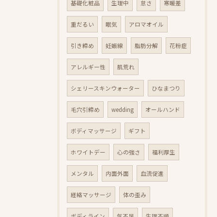
基礎化粧品
生理中
怠さ
寒暖差
重だるい
眠気
アロマオイル
引き締め
妊娠線
脂肪分解
花粉症
アレルギー性
肌荒れ
シェリースキンウォーター
ひなまつり
毛穴引締め
wedding
オールハンド
ボディマッサージ
ギフト
ホワイトデー
心の強さ
福利厚生
メンタル
内面外面
血流促進
経絡マッサージ
体の歪み
ボディライン
気不足
生理不順