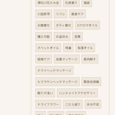
酒匂川花火大会
化粧乗り
福袋
小田原市
リフレ
瘦身ケア
お腹痩せ
ボディ痩せ
Uアロマオイル
購入可能
お盆休み
営業
チベットオイル
残暑
和漢オイル
経絡ケア
足裏マッサージ
筋肉解す
ドライヘッドマッサージ
ヒマラヤンヘッドマッサージ
緊張性頭痛
眠りが浅い
ハンドメイドアクセサリー
ドライフラワー
こむら返り
水分不足