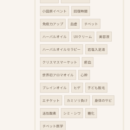
小田原イベント
回復時間
免疫力アップ
血虚
チベット
ハーバルオイル
UVクリーム
美容液
ハーバルオイルセラピー
岩塩入足湯
クリスマスマーケット
瘀血
世界初アロマオイル
心幹
ブレインオイル
ヒゲ
子ども脱毛
エチケット
カミソリ負け
身体のサビ
活性酸素
シミ・シワ
糖化
チベット医学