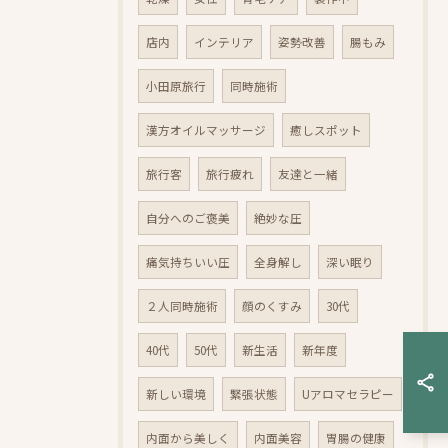
店内
インテリア
姿勢改善
腸もみ
小田原旅行
同時施術
漢方オイルマッサージ
癒しスポット
旅行客
旅行疲れ
友達と一緒
自分へのご褒美
絶妙な圧
痛気持ちいい圧
全身解し
深い眠り
２人同時施術
顔のくすみ
30代
40代
50代
新生活
新年度
新しい環境
緊張状態
Uアロマセラピー
内面から美しく
内面美容
胃腸の健康