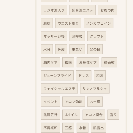
ラジオ波入り
超音波エステ
お腹の肉
脂肪
ウエスト周り
ノンカフェイン
マッサージ後
深呼吸
クラフト
水分
免疫
重怠い
父の日
脳内ケア
梅雨
お身体ケア
結婚式
ジューンブライド
ドレス
和装
フェイシャルエステ
サンノマルシェ
イベント
アロマ効能
お土産
陰陽五行
Uオイル
アロマ調合
香り
不調緩和
五感
水着
肌露出