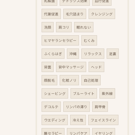
乳酸菌
デトックス効果
血行促進
代謝促進
毛穴詰まり
クレンジング
洗顔
肩コリ
眠れない
ヒマヤランセラピー
むくみ
ふくらはぎ
沖縄
リラックス
足裏
背面
背中マッサージ
ヘッド
顔脱毛
化粧ノリ
自己処理
シェービング
ブルーライト
紫外線
デコルテ
リンパの滞り
肩甲骨
ウエディング
冷え性
フェイスライン
腸セラピー
リンパケア
イヤリング