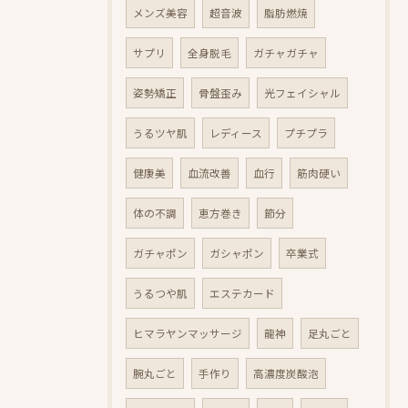
メンズ美容
超音波
脂肪燃焼
サプリ
全身脱毛
ガチャガチャ
姿勢矯正
骨盤歪み
光フェイシャル
うるツヤ肌
レディース
プチプラ
健康美
血流改善
血行
筋肉硬い
体の不調
恵方巻き
節分
ガチャポン
ガシャポン
卒業式
うるつや肌
エステカード
ヒマラヤンマッサージ
龍神
足丸ごと
腕丸ごと
手作り
高濃度炭酸泡