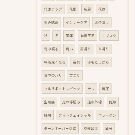
代謝アップ
花婿
新郎
花嫁
歪み矯正
インナーケア
お茶漬け
秋
冬
腰痛
血流不足
サブスク
背中凝る
痛い
肩凝り
首凝り
呼吸浅くなる
姿勢
ふもとっぱら
背中のハリ
首こり
フルサポートスパッツ
ナウ
着圧
生理痛
足の浮腫み
遠赤外線
妊娠
妊婦
フォトフェイシャル
コラーゲン
ターンオーバー促進
模様替え
油分