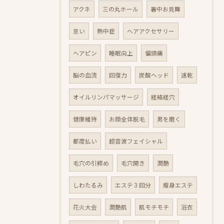
アクネ
三の丸ホール
暑中お見舞
怠い
熱中症
ヘアアクセサリー
ヘアピン
睡眠向上
偏頭痛
脳の血流
回復力
炭酸ヘッド
速乾
オイルリンパマッサージ
経絡経穴
健康維持
お顔全体脱毛
男を磨く
都度払い
超音波フェイシャル
毛穴の引締め
毛穴開き
潤艶
しわたるみ
エステ３回分
瘦身エステ
花火大会
潤艶肌
肌モチモチ
浴衣