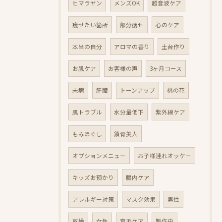
ヒマラヤン
メンズOK
超音波ケア
痩せたい箇所
部分痩せ
心のケア
本当の自分
アロマの香り
土台作り
お肌ケア
お客様の声
3ヶ月コース
未病
肝臓
トーンアップ
桃の花
肌トラブル
水分量低下
紫外線ケア
もみほぐし
鎖骨美人
オプションメニュー
お子様連れオッケー
キッズお預かり
腸内ケア
アレルギー対策
マスク効果
男性
乾燥
女性
育毛ケア
製作中