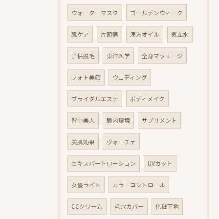
ウォーターマスク
ゴールデンウィーク
肌ケア
片頭痛
漢方オイル
気血水
子供脱毛
東洋医学
全身マッサージ
フォト美顔
ウェディング
ブライダルエステ
ボディメイク
背中美人
腸内環境
サプリメント
美肌効果
ヴォーチェ
エキスパートローション
UVカット
女優ライト
カラーコントロール
CCクリーム
毛穴カバー
化粧下地