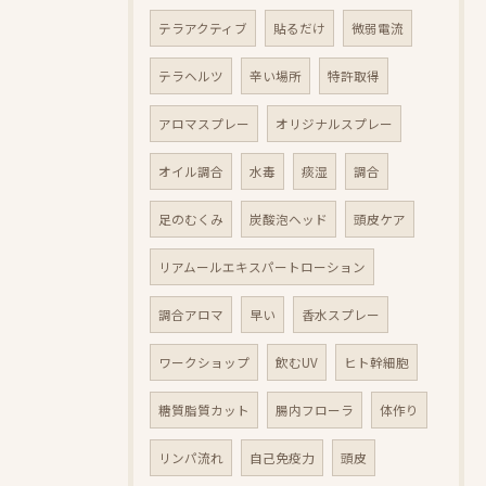
テラアクティブ
貼るだけ
微弱電流
テラヘルツ
辛い場所
特許取得
アロマスプレー
オリジナルスプレー
オイル調合
水毒
痰湿
調合
足のむくみ
炭酸泡ヘッド
頭皮ケア
リアムールエキスパートローション
調合アロマ
早い
香水スプレー
ワークショップ
飲むUV
ヒト幹細胞
糖質脂質カット
腸内フローラ
体作り
リンパ流れ
自己免疫力
頭皮