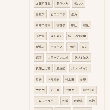
お正月休み
冬季休み
気怠い
由数学
心のエステ
抱負
新年の抱負
統計学
脳圧
眼圧
不眠症
夢を見る
嬉しいお言葉
新成人
全身ケア
150分
疲労
保湿
コラーゲン生成
ラジオ波入
代謝上げる
膀胱経
バレンタイン
胃腸
満身創痍
冬土用
合谷
免疫力
足三里
ツボ押し
出雲大社
アロマテラピー
和漢
咳喘息
風池