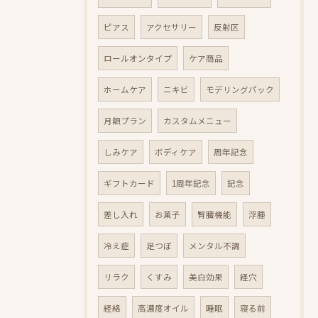
ピアス
アクセサリー
反射区
ロールオンタイプ
ケア商品
ホームケア
ニキビ
モデリングパック
月額プラン
カスタムメニュー
しみケア
ボディケア
周年記念
ギフトカード
1周年記念
記念
差し入れ
お菓子
腎臓機能
浮腫
冷え症
足つぼ
メンタル不調
リラク
くすみ
美白効果
経穴
経絡
高濃度オイル
睡眠
寝る前