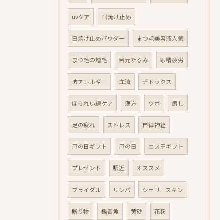
uvケア
日焼け止め
日焼け止めパウダー
まつ毛美容液人気
まつ毛の増毛
目元たるみ
眼精疲労
坑アレルギー
血流
デトックス
ほうれい線ケア
漢方
ツボ
癒し
足の疲れ
ストレス
自律神経
母の日ギフト
母の日
エステギフト
プレゼント
駅近
オススメ
ブライダル
リンパ
シェリースキン
贈り物
鑑賞魚
黄砂
花粉