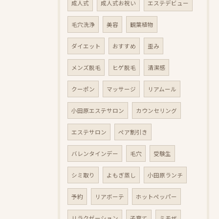
成人式
成人式お祝い
エステデビュー
毛穴洗浄
美容
観葉植物
ダイエット
おすすめ
歪み
メンズ脱毛
ヒゲ脱毛
清潔感
クーポン
マッサージ
リアムール
小田原エステサロン
カウンセリング
エステサロン
ペア割引き
バレンタインデー
毛穴
受験生
シミ取り
よもぎ蒸し
小田原ランチ
予約
リアボーテ
ホットペッパー
リラクゼーション
子育て
ミモザ