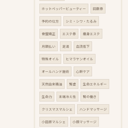
ホットペッパービューティー
回数券
予約の仕方
シミ・シワ・たるみ
骨盤矯正
エステ券
痩身エステ
月額払い
足湯
血流低下
特殊オイル
ヒマラヤンオイル
オールハンド施術
心幹ケア
天然由来精油
腎虚
生命エネルギー
生命力
末端冷え性
腎の働き
クリスマスマルシェ
ハンドマッサージ
小田原マルシェ
小顔マッサージ