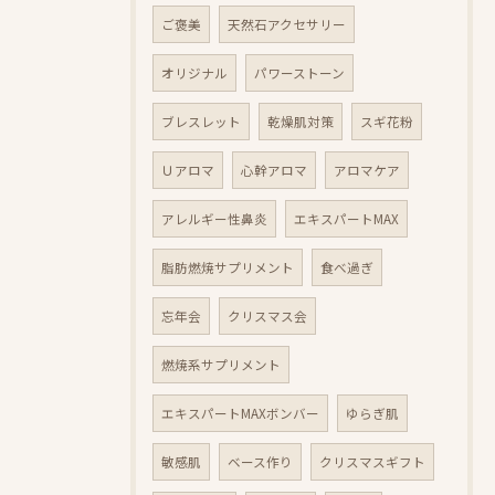
ご褒美
天然石アクセサリー
オリジナル
パワーストーン
ブレスレット
乾燥肌対策
スギ花粉
Ｕアロマ
心幹アロマ
アロマケア
アレルギー性鼻炎
エキスパートMAX
脂肪燃焼サプリメント
食べ過ぎ
忘年会
クリスマス会
燃焼系サプリメント
エキスパートMAXボンバー
ゆらぎ肌
敏感肌
ベース作り
クリスマスギフト