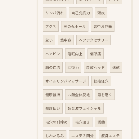
リンパ流れ
自己免疫力
頭皮
アクネ
三の丸ホール
暑中お見舞
怠い
熱中症
ヘアアクセサリー
ヘアピン
睡眠向上
偏頭痛
脳の血流
回復力
炭酸ヘッド
速乾
オイルリンパマッサージ
経絡経穴
健康維持
お顔全体脱毛
男を磨く
都度払い
超音波フェイシャル
毛穴の引締め
毛穴開き
潤艶
しわたるみ
エステ３回分
瘦身エステ