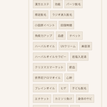
漢方エステ
効能
パーツ脱毛
襟足脱毛
ラジオ波入脱毛
小田原イベント
回復時間
免疫力アップ
血虚
チベット
ハーバルオイル
UVクリーム
美容液
ハーバルオイルセラピー
岩塩入足湯
クリスマスマーケット
瘀血
世界初アロマオイル
心幹
ブレインオイル
ヒゲ
子ども脱毛
エチケット
カミソリ負け
身体のサビ