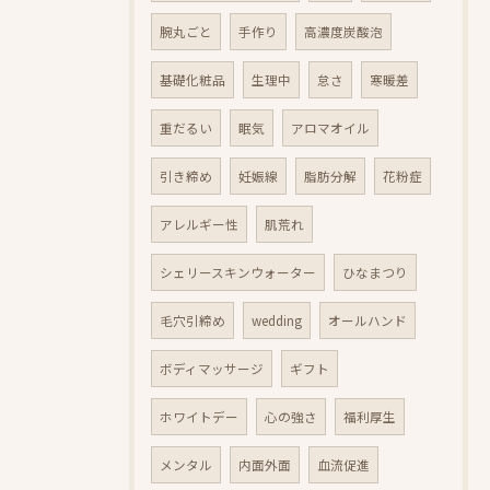
腕丸ごと
手作り
高濃度炭酸泡
基礎化粧品
生理中
怠さ
寒暖差
重だるい
眠気
アロマオイル
引き締め
妊娠線
脂肪分解
花粉症
アレルギー性
肌荒れ
シェリースキンウォーター
ひなまつり
毛穴引締め
wedding
オールハンド
ボディマッサージ
ギフト
ホワイトデー
心の強さ
福利厚生
メンタル
内面外面
血流促進