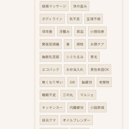
経絡マッサージ
体の歪み
ボディライン
気不足
生理不順
体改善
浮腫み
貧血
小顔効果
緊張型頭痛
春
植物
お顔ケア
胸鎖乳突筋
シミたるみ
育毛
エコバック
お弁当入れ
男性来店OK
無くなり早い
GW
脳疲労
老廃物
睡眠不足
三の丸
マルシェ
キッチンカー
内臓疲労
小田原城
目元クマ
オイルブレンダー