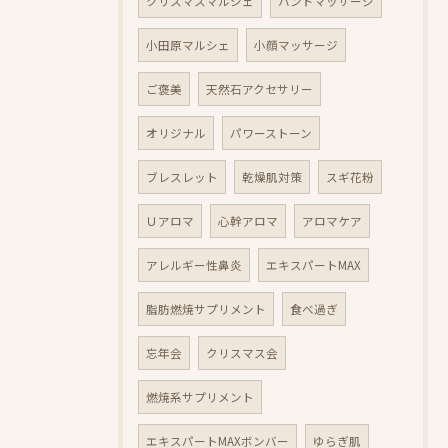
クリスマスマルシェ
ハンドマッサージ
小田原マルシェ
小顔マッサージ
ご褒美
天然石アクセサリー
オリジナル
パワーストーン
ブレスレット
乾燥肌対策
スギ花粉
Ｕアロマ
心幹アロマ
アロマケア
アレルギー性鼻炎
エキスパートMAX
脂肪燃焼サプリメント
食べ過ぎ
忘年会
クリスマス会
燃焼系サプリメント
エキスパートMAXボンバー
ゆらぎ肌