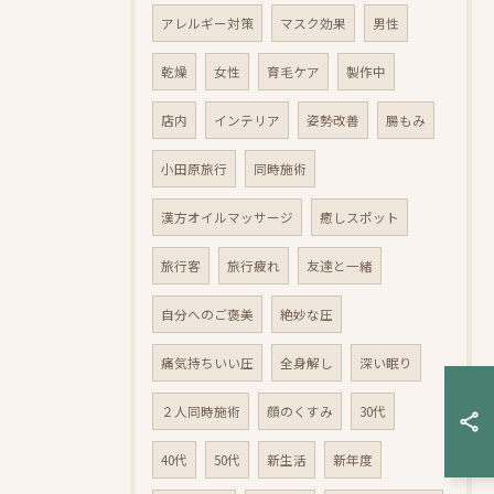
アレルギー対策
マスク効果
男性
乾燥
女性
育毛ケア
製作中
店内
インテリア
姿勢改善
腸もみ
小田原旅行
同時施術
漢方オイルマッサージ
癒しスポット
旅行客
旅行疲れ
友達と一緒
自分へのご褒美
絶妙な圧
痛気持ちいい圧
全身解し
深い眠り
２人同時施術
顔のくすみ
30代
40代
50代
新生活
新年度