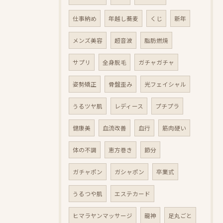
仕事納め
年越し蕎麦
くじ
新年
メンズ美容
超音波
脂肪燃焼
サプリ
全身脱毛
ガチャガチャ
姿勢矯正
骨盤歪み
光フェイシャル
うるツヤ肌
レディース
プチプラ
健康美
血流改善
血行
筋肉硬い
体の不調
恵方巻き
節分
ガチャポン
ガシャポン
卒業式
うるつや肌
エステカード
ヒマラヤンマッサージ
龍神
足丸ごと