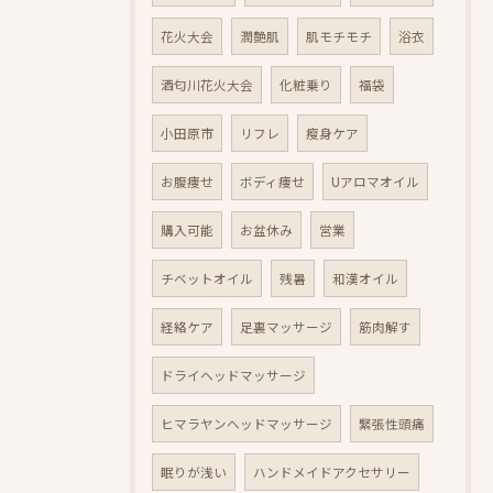
花火大会
潤艶肌
肌モチモチ
浴衣
酒匂川花火大会
化粧乗り
福袋
小田原市
リフレ
瘦身ケア
お腹痩せ
ボディ痩せ
Uアロマオイル
購入可能
お盆休み
営業
チベットオイル
残暑
和漢オイル
経絡ケア
足裏マッサージ
筋肉解す
ドライヘッドマッサージ
ヒマラヤンヘッドマッサージ
緊張性頭痛
眠りが浅い
ハンドメイドアクセサリー