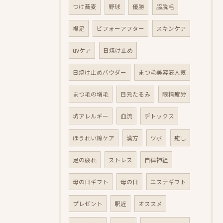
つけ蕎麦
野球
優勝
脇脱毛
襟足
ビフォーアフター
スキンケア
uvケア
日焼け止め
日焼け止めパウダー
まつ毛美容液人気
まつ毛の増毛
目元たるみ
眼精疲労
坑アレルギー
血流
デトックス
ほうれい線ケア
漢方
ツボ
癒し
足の疲れ
ストレス
自律神経
母の日ギフト
母の日
エステギフト
プレゼント
駅近
オススメ