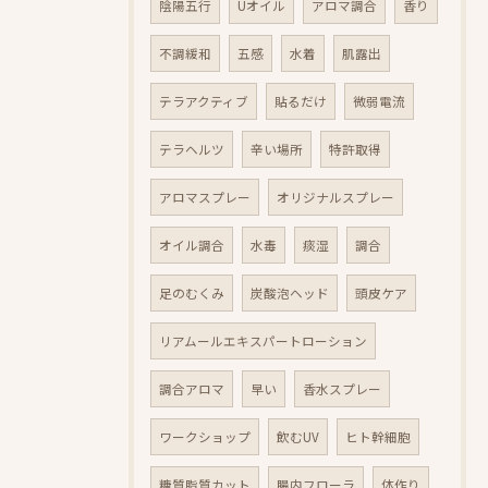
陰陽五行
Uオイル
アロマ調合
香り
不調緩和
五感
水着
肌露出
テラアクティブ
貼るだけ
微弱電流
テラヘルツ
辛い場所
特許取得
アロマスプレー
オリジナルスプレー
オイル調合
水毒
痰湿
調合
足のむくみ
炭酸泡ヘッド
頭皮ケア
リアムールエキスパートローション
調合アロマ
早い
香水スプレー
ワークショップ
飲むUV
ヒト幹細胞
糖質脂質カット
腸内フローラ
体作り