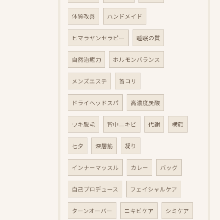
体質改善
ハンドメイド
ヒマラヤンセラピー
睡眠の質
自然治癒力
ホルモンバランス
メンズエステ
首コリ
ドライヘッドスパ
高濃度炭酸
ワキ脱毛
背中ニキビ
代謝
横顔
七夕
深層筋
凝り
インナーマッスル
カレー
バッグ
自己プロデュース
フェイシャルケア
ターンオーバー
ニキビケア
シミケア