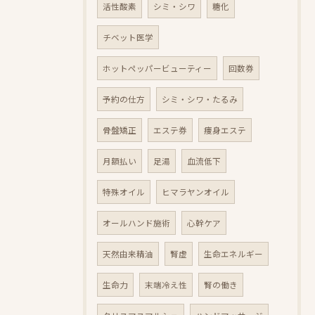
活性酸素
シミ・シワ
糖化
チベット医学
ホットペッパービューティー
回数券
予約の仕方
シミ・シワ・たるみ
骨盤矯正
エステ券
痩身エステ
月額払い
足湯
血流低下
特殊オイル
ヒマラヤンオイル
オールハンド施術
心幹ケア
天然由来精油
腎虚
生命エネルギー
生命力
末端冷え性
腎の働き