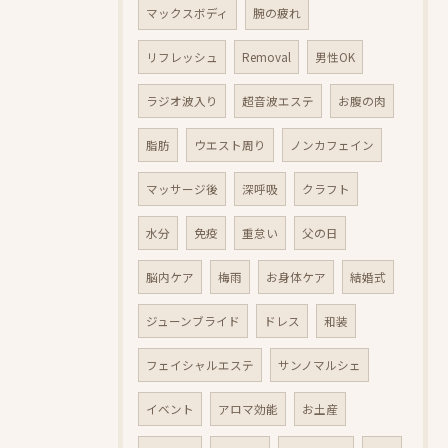
マックスボディ
腕の疲れ
リフレッシュ
Removal
男性OK
ラジオ波入り
超音波エステ
お腹の肉
脂肪
ウエスト周り
ノンカフェイン
マッサージ後
深呼吸
クラフト
水分
免疫
重怠い
父の日
脳内ケア
梅雨
お身体ケア
結婚式
ジューンブライド
ドレス
和装
フェイシャルエステ
サンノマルシェ
イベント
アロマ効能
お土産