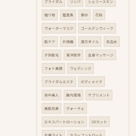
ブライダル
リンパ
シェリースキン
贈り物
鑑賞魚
黄砂
花粉
ウォーターマスク
ゴールデンウィーク
肌ケア
片頭痛
漢方オイル
気血水
子供脱毛
東洋医学
全身マッサージ
フォト美顔
ウェディング
ブライダルエステ
ボディメイク
背中美人
腸内環境
サプリメント
美肌効果
ヴォーチェ
エキスパートローション
UVカット
女優ライト
カラーコントロール