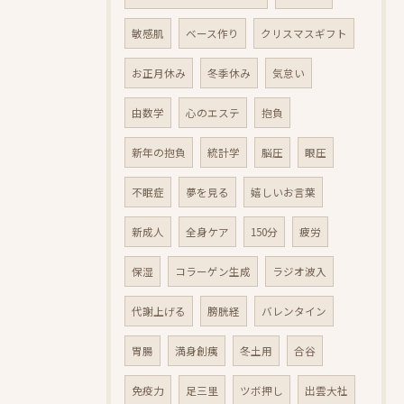
敏感肌
ベース作り
クリスマスギフト
お正月休み
冬季休み
気怠い
由数学
心のエステ
抱負
新年の抱負
統計学
脳圧
眼圧
不眠症
夢を見る
嬉しいお言葉
新成人
全身ケア
150分
疲労
保湿
コラーゲン生成
ラジオ波入
代謝上げる
膀胱経
バレンタイン
胃腸
満身創痍
冬土用
合谷
免疫力
足三里
ツボ押し
出雲大社