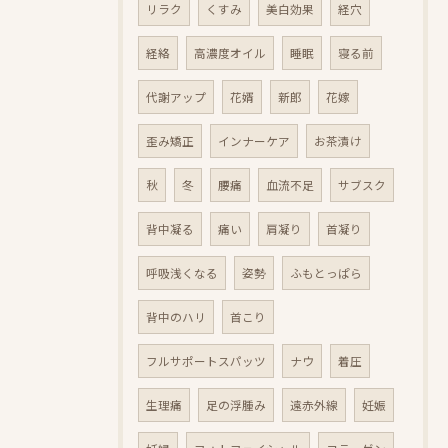
リラク
くすみ
美白効果
経穴
経絡
高濃度オイル
睡眠
寝る前
代謝アップ
花婿
新郎
花嫁
歪み矯正
インナーケア
お茶漬け
秋
冬
腰痛
血流不足
サブスク
背中凝る
痛い
肩凝り
首凝り
呼吸浅くなる
姿勢
ふもとっぱら
背中のハリ
首こり
フルサポートスパッツ
ナウ
着圧
生理痛
足の浮腫み
遠赤外線
妊娠