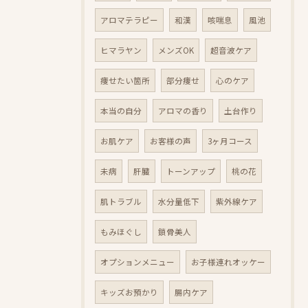
アロマテラピー
和漢
咳喘息
風池
ヒマラヤン
メンズOK
超音波ケア
痩せたい箇所
部分痩せ
心のケア
本当の自分
アロマの香り
土台作り
お肌ケア
お客様の声
3ヶ月コース
未病
肝臓
トーンアップ
桃の花
肌トラブル
水分量低下
紫外線ケア
もみほぐし
鎖骨美人
オプションメニュー
お子様連れオッケー
キッズお預かり
腸内ケア