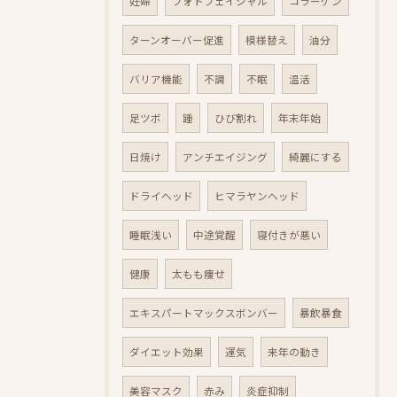
妊婦
フォトフェイシャル
コラーゲン
ターンオーバー促進
模様替え
油分
バリア機能
不調
不眠
温活
足ツボ
踵
ひび割れ
年末年始
日焼け
アンチエイジング
綺麗にする
ドライヘッド
ヒマラヤンヘッド
睡眠浅い
中途覚醒
寝付きが悪い
健康
太もも痩せ
エキスパートマックスボンバー
暴飲暴食
ダイエット効果
運気
来年の動き
美容マスク
赤み
炎症抑制