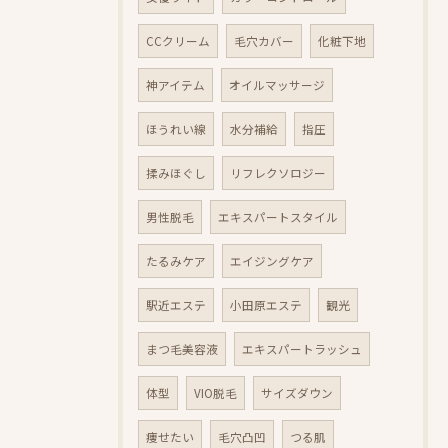
CCクリーム
毛穴カバー
化粧下地
神アイテム
オイルマッサージ
ほうれい線
水分補給
指圧
揉みほぐし
リフレクソロジー
男性脱毛
エキスパートスタイル
たるみケア
エイジングケア
駅近エステ
小田原エステ
観光
まつ毛美容液
エキスパートラッシュ
体型
VIO脱毛
サイズダウン
痩せたい
毛穴凸凹
つる肌