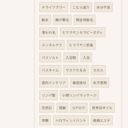
ドライフラワー
こむら返り
水分不足
脱水
脚が攣る
顔全体脱毛
埋もれ毛
ヒマラヤンセラピーボディ
メンタルケア
ヒマラヤン岩塩
バスソルト
入浴剤
入浴
バスタイム
マスクたるみ
カエル
店内インテリア
美容成分
水不使用
リンパ管
小顔リンパマッサージ
天然石
感謝
Uアロマ
世界初オイル
体験
ハロウィンイベント
経絡エステ