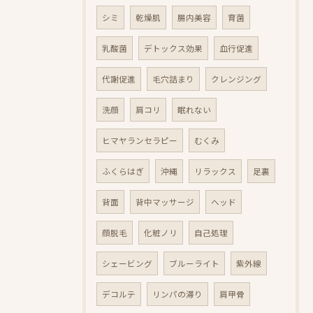
シミ
乾燥肌
腸内美容
育菌
乳酸菌
デトックス効果
血行促進
代謝促進
毛穴詰まり
クレンジング
洗顔
肩コリ
眠れない
ヒマヤランセラピー
むくみ
ふくらはぎ
沖縄
リラックス
足裏
背面
背中マッサージ
ヘッド
顔脱毛
化粧ノリ
自己処理
シェービング
ブルーライト
紫外線
デコルテ
リンパの滞り
肩甲骨