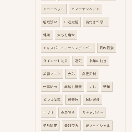
ドライヘッド
ヒマラヤンヘッド
睡眠浅い
中途覚醒
寝付きが悪い
健康
太もも痩せ
エキスパートマックスボンバー
暴飲暴食
ダイエット効果
運気
来年の動き
美容マスク
赤み
炎症抑制
仕事納め
年越し蕎麦
くじ
新年
メンズ美容
超音波
脂肪燃焼
サプリ
全身脱毛
ガチャガチャ
姿勢矯正
骨盤歪み
光フェイシャル