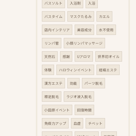
バスソルト
入浴剤
入浴
バスタイム
マスクたるみ
カエル
店内インテリア
美容成分
水不使用
リンパ管
小顔リンパマッサージ
天然石
感謝
Uアロマ
世界初オイル
体験
ハロウィンイベント
経絡エステ
漢方エステ
効能
パーツ脱毛
襟足脱毛
ラジオ波入脱毛
小田原イベント
回復時間
免疫力アップ
血虚
チベット