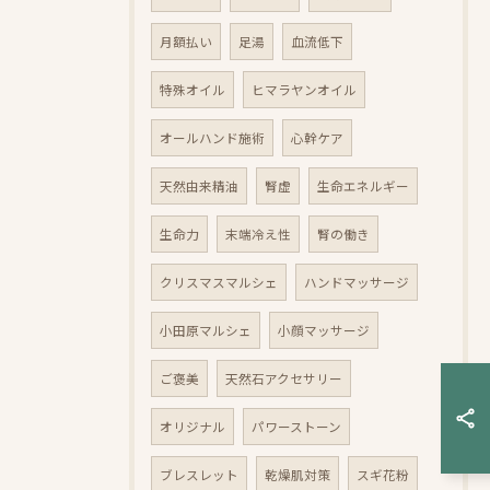
月額払い
足湯
血流低下
特殊オイル
ヒマラヤンオイル
オールハンド施術
心幹ケア
天然由来精油
腎虚
生命エネルギー
生命力
末端冷え性
腎の働き
クリスマスマルシェ
ハンドマッサージ
小田原マルシェ
小顔マッサージ
ご褒美
天然石アクセサリー
オリジナル
パワーストーン
ブレスレット
乾燥肌対策
スギ花粉