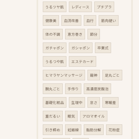
うるツヤ肌
レディース
プチプラ
健康美
血流改善
血行
筋肉硬い
体の不調
恵方巻き
節分
ガチャポン
ガシャポン
卒業式
うるつや肌
エステカード
ヒマラヤンマッサージ
龍神
足丸ごと
腕丸ごと
手作り
高濃度炭酸泡
基礎化粧品
生理中
怠さ
寒暖差
重だるい
眠気
アロマオイル
引き締め
妊娠線
脂肪分解
花粉症