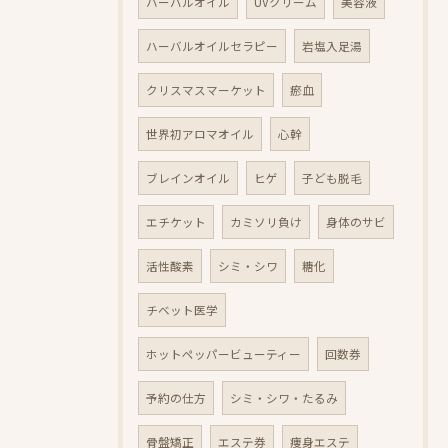
ハーバルオイル
UVクリーム
美容液
ハーバルオイルセラピー
岩塩入足湯
クリスマスマーケット
瘀血
世界初アロマオイル
心幹
ブレインオイル
ヒゲ
子ども脱毛
エチケット
カミソリ負け
身体のサビ
活性酸素
シミ・シワ
糖化
チベット医学
ホットペッパービューティー
回数券
予約の仕方
シミ・シワ・たるみ
骨盤矯正
エステ券
痩身エステ