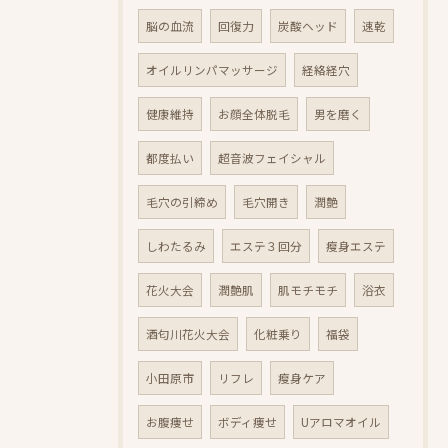
脳の血流
回復力
炭酸ヘッド
速乾
オイルリンパマッサージ
経絡経穴
健康維持
お顔全体脱毛
男を磨く
都度払い
超音波フェイシャル
毛穴の引締め
毛穴開き
潤艶
しわたるみ
エステ３回分
瘦身エステ
花火大会
潤艶肌
肌モチモチ
浴衣
酒匂川花火大会
化粧乗り
福袋
小田原市
リフレ
瘦身ケア
お腹痩せ
ボディ痩せ
Uアロマオイル