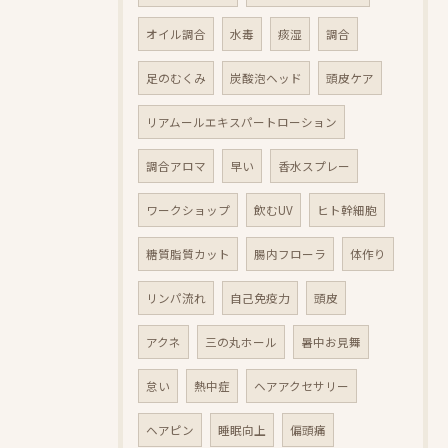
オイル調合
水毒
痰湿
調合
足のむくみ
炭酸泡ヘッド
頭皮ケア
リアムールエキスパートローション
調合アロマ
早い
香水スプレー
ワークショップ
飲むUV
ヒト幹細胞
糖質脂質カット
腸内フローラ
体作り
リンパ流れ
自己免疫力
頭皮
アクネ
三の丸ホール
暑中お見舞
怠い
熱中症
ヘアアクセサリー
ヘアピン
睡眠向上
偏頭痛