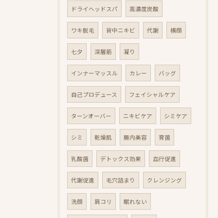
ドライヘッドスパ
高濃度炭酸
ワキ脱毛
背中ニキビ
代謝
横顔
七夕
深層筋
凝り
インナーマッスル
カレー
バッグ
自己プロデュース
フェイシャルケア
ターンオーバー
ニキビケア
シミケア
シミ
乾燥肌
腸内美容
育菌
乳酸菌
デトックス効果
血行促進
代謝促進
毛穴詰まり
クレンジング
洗顔
肩コリ
眠れない