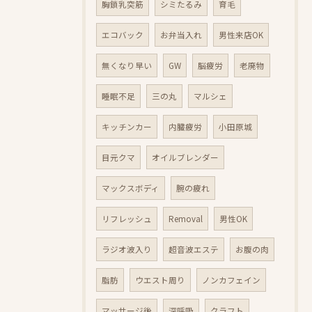
胸鎖乳突筋
シミたるみ
育毛
エコバック
お弁当入れ
男性来店OK
無くなり早い
GW
脳疲労
老廃物
睡眠不足
三の丸
マルシェ
キッチンカー
内臓疲労
小田原城
目元クマ
オイルブレンダー
マックスボディ
腕の疲れ
リフレッシュ
Removal
男性OK
ラジオ波入り
超音波エステ
お腹の肉
脂肪
ウエスト周り
ノンカフェイン
マッサージ後
深呼吸
クラフト