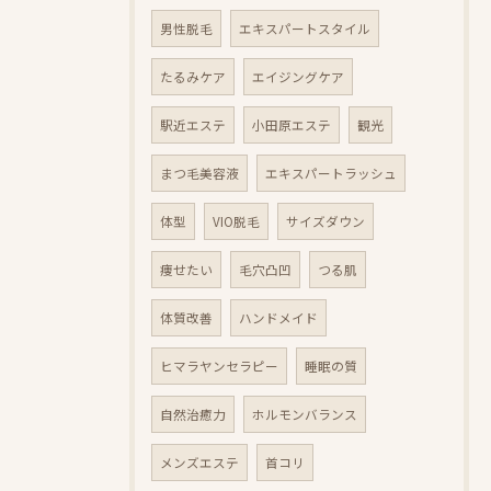
男性脱毛
エキスパートスタイル
たるみケア
エイジングケア
駅近エステ
小田原エステ
観光
まつ毛美容液
エキスパートラッシュ
体型
VIO脱毛
サイズダウン
痩せたい
毛穴凸凹
つる肌
体質改善
ハンドメイド
ヒマラヤンセラピー
睡眠の質
自然治癒力
ホルモンバランス
メンズエステ
首コリ