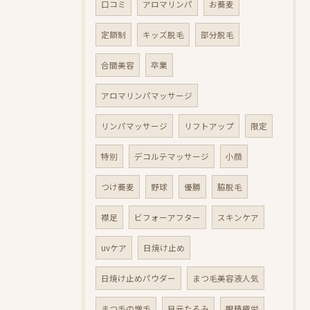
口コミ
アロマリンパ
お蕎麦
定額制
キッズ脱毛
部分脱毛
合間美容
卒業
アロマリンパマッサージ
リンパマッサージ
リフトアップ
限定
特別
デコルテマッサージ
小顔
つけ蕎麦
野球
優勝
脇脱毛
襟足
ビフォーアフター
スキンケア
uvケア
日焼け止め
日焼け止めパウダー
まつ毛美容液人気
まつ毛の増毛
目元たるみ
眼精疲労