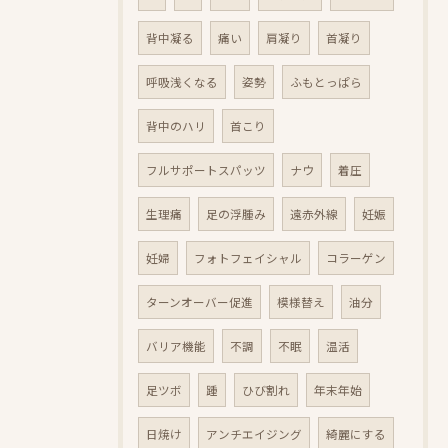
背中凝る
痛い
肩凝り
首凝り
呼吸浅くなる
姿勢
ふもとっぱら
背中のハリ
首こり
フルサポートスパッツ
ナウ
着圧
生理痛
足の浮腫み
遠赤外線
妊娠
妊婦
フォトフェイシャル
コラーゲン
ターンオーバー促進
模様替え
油分
バリア機能
不調
不眠
温活
足ツボ
踵
ひび割れ
年末年始
日焼け
アンチエイジング
綺麗にする