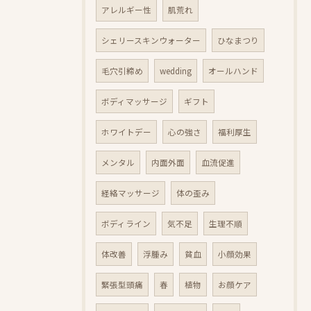
アレルギー性
肌荒れ
シェリースキンウォーター
ひなまつり
毛穴引締め
wedding
オールハンド
ボディマッサージ
ギフト
ホワイトデー
心の強さ
福利厚生
メンタル
内面外面
血流促進
経絡マッサージ
体の歪み
ボディライン
気不足
生理不順
体改善
浮腫み
貧血
小顔効果
緊張型頭痛
春
植物
お顔ケア