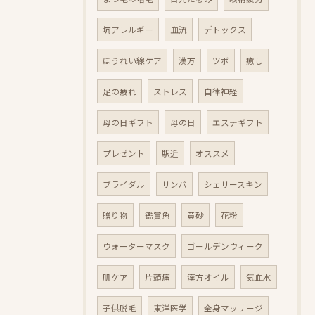
坑アレルギー
血流
デトックス
ほうれい線ケア
漢方
ツボ
癒し
足の疲れ
ストレス
自律神経
母の日ギフト
母の日
エステギフト
プレゼント
駅近
オススメ
ブライダル
リンパ
シェリースキン
贈り物
鑑賞魚
黄砂
花粉
ウォーターマスク
ゴールデンウィーク
肌ケア
片頭痛
漢方オイル
気血水
子供脱毛
東洋医学
全身マッサージ