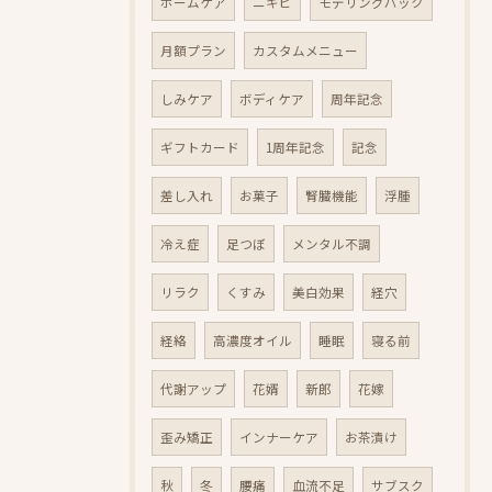
ホームケア
ニキビ
モデリングパック
月額プラン
カスタムメニュー
しみケア
ボディケア
周年記念
ギフトカード
1周年記念
記念
差し入れ
お菓子
腎臓機能
浮腫
冷え症
足つぼ
メンタル不調
リラク
くすみ
美白効果
経穴
経絡
高濃度オイル
睡眠
寝る前
代謝アップ
花婿
新郎
花嫁
歪み矯正
インナーケア
お茶漬け
秋
冬
腰痛
血流不足
サブスク