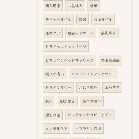
購入可能
お盆休み
営業
チベットオイル
残暑
和漢オイル
経絡ケア
足裏マッサージ
筋肉解す
ドライヘッドマッサージ
ヒマラヤンヘッドマッサージ
緊張性頭痛
眠りが浅い
ハンドメイドアクセサリー
ドライフラワー
こむら返り
水分不足
脱水
脚が攣る
顔全体脱毛
埋もれ毛
ヒマラヤンセラピーボディ
メンタルケア
ヒマラヤン岩塩