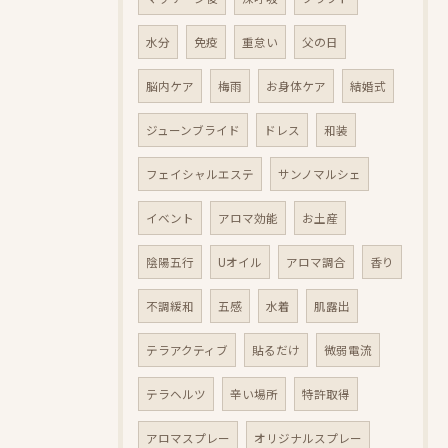
水分
免疫
重怠い
父の日
脳内ケア
梅雨
お身体ケア
結婚式
ジューンブライド
ドレス
和装
フェイシャルエステ
サンノマルシェ
イベント
アロマ効能
お土産
陰陽五行
Uオイル
アロマ調合
香り
不調緩和
五感
水着
肌露出
テラアクティブ
貼るだけ
微弱電流
テラヘルツ
辛い場所
特許取得
アロマスプレー
オリジナルスプレー