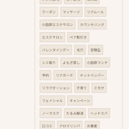
クーポン
マッサージ
リアムール
小田原エステサロン
カウンセリング
エステサロン
ペア割引き
バレンタインデー
毛穴
受験生
シミ取り
よもぎ蒸し
小田原ランチ
予約
リアボーテ
ホットペッパー
リラクゼーション
子育て
ミモザ
フェイシャル
キャンペーン
ノーマスク
たるみ解消
ヘッドスパ
口コミ
アロマリンパ
お蕎麦