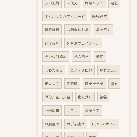
脳の血流
回復力
炭酸ヘッド
速乾
オイルリンパマッサージ
経絡経穴
健康維持
お顔全体脱毛
男を磨く
都度払い
超音波フェイシャル
毛穴の引締め
毛穴開き
潤艶
しわたるみ
エステ３回分
瘦身エステ
花火大会
潤艶肌
肌モチモチ
浴衣
酒匂川花火大会
化粧乗り
福袋
小田原市
リフレ
瘦身ケア
お腹痩せ
ボディ痩せ
Uアロマオイル