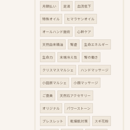
月額払い
足湯
血流低下
特殊オイル
ヒマラヤンオイル
オールハンド施術
心幹ケア
天然由来精油
腎虚
生命エネルギー
生命力
末端冷え性
腎の働き
クリスマスマルシェ
ハンドマッサージ
小田原マルシェ
小顔マッサージ
ご褒美
天然石アクセサリー
オリジナル
パワーストーン
ブレスレット
乾燥肌対策
スギ花粉