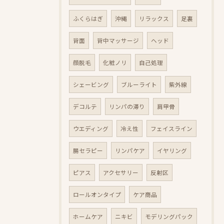
ふくらはぎ
沖縄
リラックス
足裏
背面
背中マッサージ
ヘッド
顔脱毛
化粧ノリ
自己処理
シェービング
ブルーライト
紫外線
デコルテ
リンパの滞り
肩甲骨
ウエディング
冷え性
フェイスライン
腸セラピー
リンパケア
イヤリング
ピアス
アクセサリー
反射区
ロールオンタイプ
ケア商品
ホームケア
ニキビ
モデリングパック