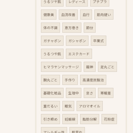
うるツヤ肌
レディース
プチプラ
健康美
血流改善
血行
筋肉硬い
体の不調
恵方巻き
節分
ガチャポン
ガシャポン
卒業式
うるつや肌
エステカード
ヒマラヤンマッサージ
龍神
足丸ごと
腕丸ごと
手作り
高濃度炭酸泡
基礎化粧品
生理中
怠さ
寒暖差
重だるい
眠気
アロマオイル
引き締め
妊娠線
脂肪分解
花粉症
アレルギー性
肌荒れ