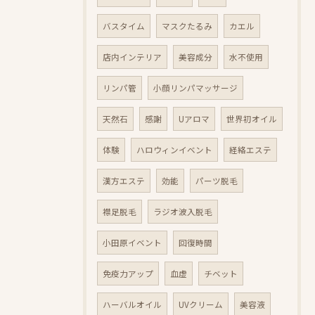
バスタイム
マスクたるみ
カエル
店内インテリア
美容成分
水不使用
リンパ管
小顔リンパマッサージ
天然石
感謝
Uアロマ
世界初オイル
体験
ハロウィンイベント
経絡エステ
漢方エステ
効能
パーツ脱毛
襟足脱毛
ラジオ波入脱毛
小田原イベント
回復時間
免疫力アップ
血虚
チベット
ハーバルオイル
UVクリーム
美容液