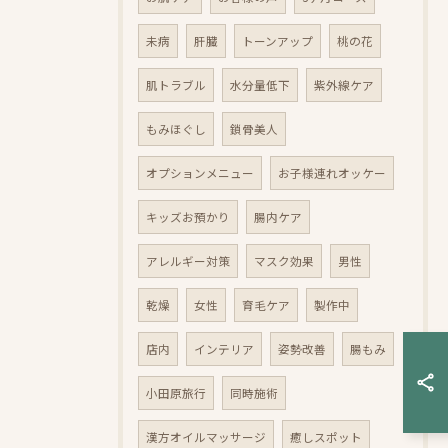
未病
肝臓
トーンアップ
桃の花
肌トラブル
水分量低下
紫外線ケア
もみほぐし
鎖骨美人
オプションメニュー
お子様連れオッケー
キッズお預かり
腸内ケア
アレルギー対策
マスク効果
男性
乾燥
女性
育毛ケア
製作中
店内
インテリア
姿勢改善
腸もみ
小田原旅行
同時施術
漢方オイルマッサージ
癒しスポット