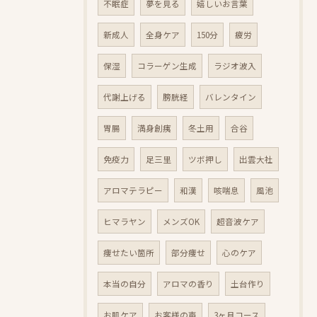
不眠症
夢を見る
嬉しいお言葉
新成人
全身ケア
150分
疲労
保湿
コラーゲン生成
ラジオ波入
代謝上げる
膀胱経
バレンタイン
胃腸
満身創痍
冬土用
合谷
免疫力
足三里
ツボ押し
出雲大社
アロマテラピー
和漢
咳喘息
風池
ヒマラヤン
メンズOK
超音波ケア
痩せたい箇所
部分痩せ
心のケア
本当の自分
アロマの香り
土台作り
お肌ケア
お客様の声
3ヶ月コース