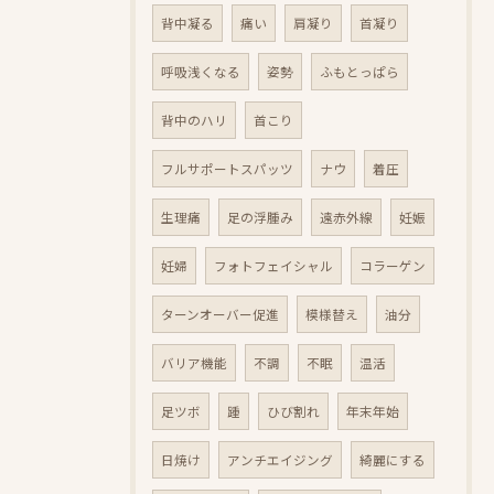
背中凝る
痛い
肩凝り
首凝り
呼吸浅くなる
姿勢
ふもとっぱら
背中のハリ
首こり
フルサポートスパッツ
ナウ
着圧
生理痛
足の浮腫み
遠赤外線
妊娠
妊婦
フォトフェイシャル
コラーゲン
ターンオーバー促進
模様替え
油分
バリア機能
不調
不眠
温活
足ツボ
踵
ひび割れ
年末年始
日焼け
アンチエイジング
綺麗にする