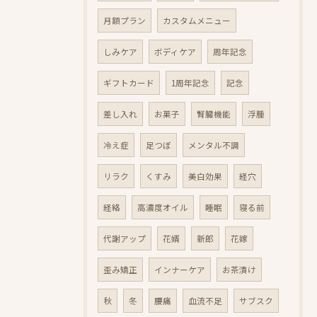
月額プラン
カスタムメニュー
しみケア
ボディケア
周年記念
ギフトカード
1周年記念
記念
差し入れ
お菓子
腎臓機能
浮腫
冷え症
足つぼ
メンタル不調
リラク
くすみ
美白効果
経穴
経絡
高濃度オイル
睡眠
寝る前
代謝アップ
花婿
新郎
花嫁
歪み矯正
インナーケア
お茶漬け
秋
冬
腰痛
血流不足
サブスク