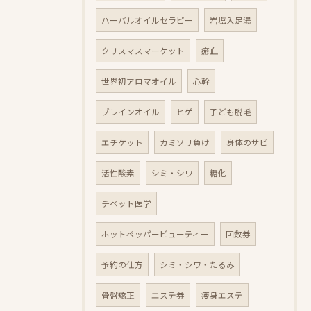
ハーバルオイルセラピー
岩塩入足湯
クリスマスマーケット
瘀血
世界初アロマオイル
心幹
ブレインオイル
ヒゲ
子ども脱毛
エチケット
カミソリ負け
身体のサビ
活性酸素
シミ・シワ
糖化
チベット医学
ホットペッパービューティー
回数券
予約の仕方
シミ・シワ・たるみ
骨盤矯正
エステ券
痩身エステ