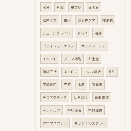
水分
免疫
重怠い
父の日
脳内ケア
梅雨
お身体ケア
結婚式
ジューンブライド
ドレス
和装
フェイシャルエステ
サンノマルシェ
イベント
アロマ効能
お土産
陰陽五行
Uオイル
アロマ調合
香り
不調緩和
五感
水着
肌露出
テラアクティブ
貼るだけ
微弱電流
テラヘルツ
辛い場所
特許取得
アロマスプレー
オリジナルスプレー