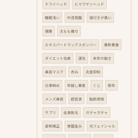
ドライヘッド
ヒマラヤンヘッド
睡眠浅い
中途覚醒
寝付きが悪い
健康
太もも痩せ
エキスパートマックスボンバー
暴飲暴食
ダイエット効果
運気
来年の動き
美容マスク
赤み
炎症抑制
仕事納め
年越し蕎麦
くじ
新年
メンズ美容
超音波
脂肪燃焼
サプリ
全身脱毛
ガチャガチャ
姿勢矯正
骨盤歪み
光フェイシャル