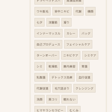
ドライヘッドスパ
高濃度炭酸
ワキ脱毛
背中ニキビ
代謝
横顔
七夕
深層筋
凝り
インナーマッスル
カレー
バッグ
自己プロデュース
フェイシャルケア
ターンオーバー
ニキビケア
シミケア
シミ
乾燥肌
腸内美容
育菌
乳酸菌
デトックス効果
血行促進
代謝促進
毛穴詰まり
クレンジング
洗顔
肩コリ
眠れない
ヒマヤランセラピー
むくみ