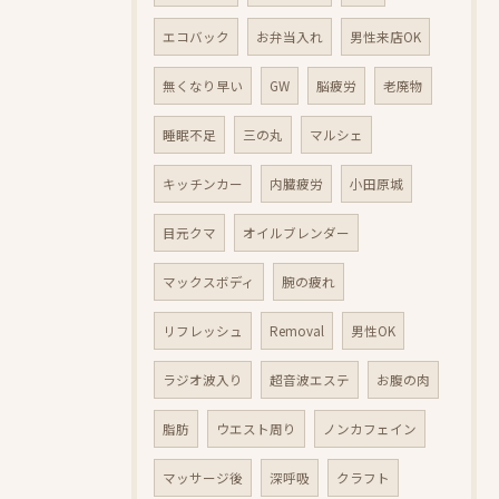
エコバック
お弁当入れ
男性来店OK
無くなり早い
GW
脳疲労
老廃物
睡眠不足
三の丸
マルシェ
キッチンカー
内臓疲労
小田原城
目元クマ
オイルブレンダー
マックスボディ
腕の疲れ
リフレッシュ
Removal
男性OK
ラジオ波入り
超音波エステ
お腹の肉
脂肪
ウエスト周り
ノンカフェイン
マッサージ後
深呼吸
クラフト