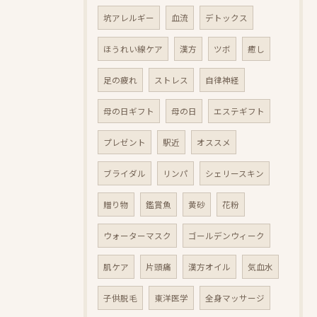
坑アレルギー
血流
デトックス
ほうれい線ケア
漢方
ツボ
癒し
足の疲れ
ストレス
自律神経
母の日ギフト
母の日
エステギフト
プレゼント
駅近
オススメ
ブライダル
リンパ
シェリースキン
贈り物
鑑賞魚
黄砂
花粉
ウォーターマスク
ゴールデンウィーク
肌ケア
片頭痛
漢方オイル
気血水
子供脱毛
東洋医学
全身マッサージ