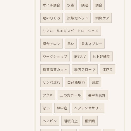
オイル調合
水毒
痰湿
調合
足のむくみ
炭酸泡ヘッド
頭皮ケア
リアムールエキスパートローション
調合アロマ
早い
香水スプレー
ワークショップ
飲むUV
ヒト幹細胞
糖質脂質カット
腸内フローラ
体作り
リンパ流れ
自己免疫力
頭皮
アクネ
三の丸ホール
暑中お見舞
怠い
熱中症
ヘアアクセサリー
ヘアピン
睡眠向上
偏頭痛