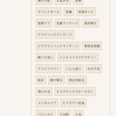
購入可能
お盆休み
営業
チベットオイル
残暑
和漢オイル
経絡ケア
足裏マッサージ
筋肉解す
ドライヘッドマッサージ
ヒマラヤンヘッドマッサージ
緊張性頭痛
眠りが浅い
ハンドメイドアクセサリー
ドライフラワー
こむら返り
水分不足
脱水
脚が攣る
顔全体脱毛
埋もれ毛
ヒマラヤンセラピーボディ
メンタルケア
ヒマラヤン岩塩
バスソルト
入浴剤
入浴