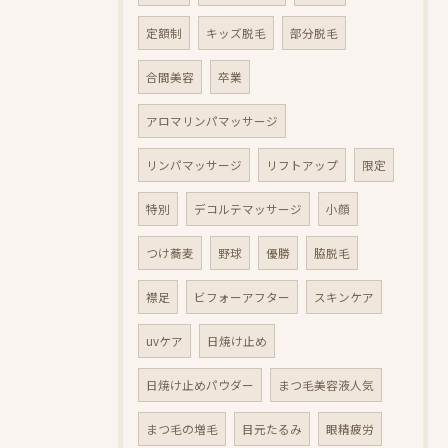
定額制
キッズ脱毛
部分脱毛
合間美容
卒業
アロマリンパマッサージ
リンパマッサージ
リフトアップ
限定
特別
デコルテマッサージ
小顔
つけ蕎麦
野球
優勝
脇脱毛
襟足
ビフォーアフター
スキンケア
uvケア
日焼け止め
日焼け止めパウダー
まつ毛美容液人気
まつ毛の増毛
目元たるみ
眼精疲労