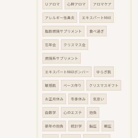
Ｕアロマ
心幹アロマ
アロマケア
アレルギー性鼻炎
エキスパートMAX
脂肪燃焼サプリメント
食べ過ぎ
忘年会
クリスマス会
燃焼系サプリメント
エキスパートMAXボンバー
ゆらぎ肌
敏感肌
ベース作り
クリスマスギフト
お正月休み
冬季休み
気怠い
由数学
心のエステ
抱負
新年の抱負
統計学
脳圧
眼圧