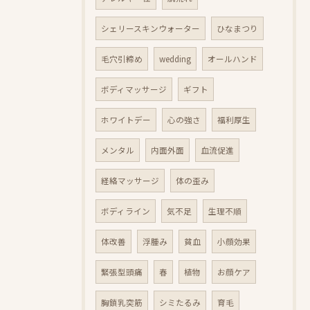
シェリースキンウォーター
ひなまつり
毛穴引締め
wedding
オールハンド
ボディマッサージ
ギフト
ホワイトデー
心の強さ
福利厚生
メンタル
内面外面
血流促進
経絡マッサージ
体の歪み
ボディライン
気不足
生理不順
体改善
浮腫み
貧血
小顔効果
緊張型頭痛
春
植物
お顔ケア
胸鎖乳突筋
シミたるみ
育毛