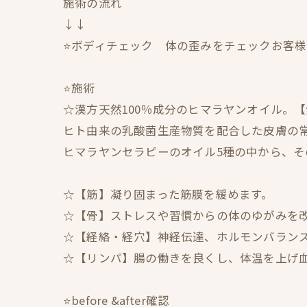
施術の流れ
↓↓
⭐️ボディチェック 体の歪みをチェックお客
⭐️施術
☆漢方天然100％成分のヒマラヤンオイル。
ヒト由来の乳酸菌生産物質を配合した皮膚の
ヒマラヤンセラピーのオイル5種の中から、
☆【筋】凝り固まった筋膜を緩めます。
☆【骨】ストレスや習慣からの体のゆがみを
☆【経絡・経穴】神経伝達、ホルモンバラン
☆【リンパ】腸の働きを良くし、体温を上げ
⭐️before &after確認