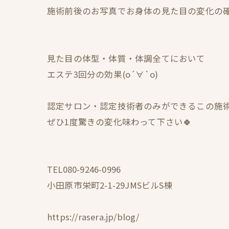
施術前後のお写真でお身体の見た目の変化の
見た目の体型・体質・体調全てにおいて
エステ3回分の効果(о´∀`о)
認定サロン・認定技術者のみができるこの施
ぜひ1度驚きの変化味わって下さい🍀
TEL080-9246-0996
小田原市栄町2-1-29JMSビルS棟
https://rasera.jp/blog/