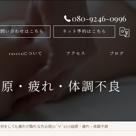
080-9246-0996
お問い合わせはこちら
ネット予約はこちら
raseraについて
アクセス
ブログ
メンズ
小田原・疲れ・体調不良
フェイシャル
美容
姿勢矯正
何をしても疲れが取れな方必見(о´∀`о)小田原・疲れ・体調不良
痩身