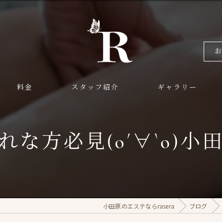
料金
スタッフ紹介
ギャラリー
な方必見(о´∀`о)
小田原のエステならrasera
ブログ