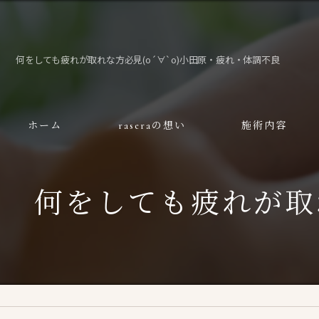
何をしても疲れが取れな方必見(о´∀`о)小田原・疲れ・体調不良
ホーム
raseraの想い
施術内容
何をしても疲れが取れ